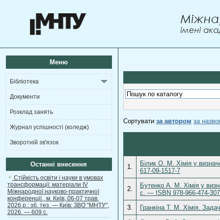
Меню
Бібліотека
Документи
Розклад занять
Сортувати
за автором
за назв
Журнал успішності (коледж)
Зворотній зв'язок
Білик О. М. Хімія у визна
Останні внесення
1.
617-09-1517-7
Стійкість освіти і науки в умовах
трансформації: матеріали ІV
Бутенко А. М. Хімія у визн
2.
Міжнародної науково-практичної
с. — ISBN 978-966-474-307
конференції , м. Київ, 06-07 трав.
2026 р.: зб. тез. — Київ: ЗВО "МНТУ",
3.
Гранкіна Т. М. Хімія. Зада
2026. — 609 с.