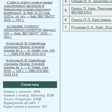
4.
Олешко В. А. Загадкова хім
Стійкість освіти і науки в умовах
трансформації: матеріали ІІІ
Попель П. Хімія. Підручни
Міжнародної науково-практичної
5.
966-580-576-2
конференції , м. Київ, 21-22 трав.
2025 р.: зб. тез. — Київ: ЗВО "МНТУ",
6.
Попель П. П. Хімія (рівень
2025. — 410 с.
ECONOMIC SYNERGY
7.
Русанова О. К. Хімія. 10 к
(ЕКОНОМІЧНА СИНЕРГІЯ). Випуск 2
(20). — Київ: ЗВО "МНТУ", 2026. —
394 с.
Булатова М. М. Олімпійська
спадщина України. Художній
альбом. Кн. 2. — К.: Олімп. л-ра, 144
с.. — ISBN 978-966-2419-16-0
Булатова М. М. Олімпійська
спадщина України. Художній
альбом. Кн. 1. — К.: Олімп. л-ра,
2016. — 128 с. — ISBN 978-966-
2419-14-6
Статистика
Книжок у каталозі: 3494
Книжок у електр. бібліотеці: 8196
Усього літератури: 11690
Відвідувачів на сайті: 7
Користувачів у каталозі: 357