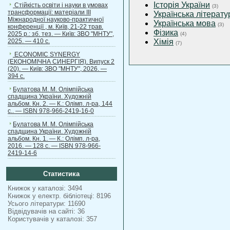
Історія України
Стійкість освіти і науки в умовах
(3)
трансформації: матеріали ІІІ
Українська літерату
Міжнародної науково-практичної
Українська мова
(3)
конференції , м. Київ, 21-22 трав.
Фізика
2025 р.: зб. тез. — Київ: ЗВО "МНТУ",
(4)
2025. — 410 с.
Хімія
(7)
ECONOMIC SYNERGY
(ЕКОНОМІЧНА СИНЕРГІЯ). Випуск 2
(20). — Київ: ЗВО "МНТУ", 2026. —
394 с.
Булатова М. М. Олімпійська
спадщина України. Художній
альбом. Кн. 2. — К.: Олімп. л-ра, 144
с.. — ISBN 978-966-2419-16-0
Булатова М. М. Олімпійська
спадщина України. Художній
альбом. Кн. 1. — К.: Олімп. л-ра,
2016. — 128 с. — ISBN 978-966-
2419-14-6
Статистика
Книжок у каталозі: 3494
Книжок у електр. бібліотеці: 8196
Усього літератури: 11690
Відвідувачів на сайті: 36
Користувачів у каталозі: 357