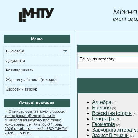
Меню
Бібліотека
Документи
Розклад занять
Журнал успішності (коледж)
Зворотній зв'язок
Алгебра
Останні внесення
(2)
Біологія
(3)
Стійкість освіти і науки в умовах
Всесвітня історія
(5)
трансформації: матеріали ІV
Географія
(3)
Міжнародної науково-практичної
Геометрія
конференції , м. Київ, 06-07 трав.
(2)
2026 р.: зб. тез. — Київ: ЗВО "МНТУ",
Зарубіжна літерату
2026. — 609 с.
Захист Вітчизни
(4)