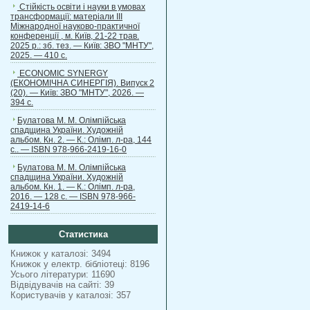
Стійкість освіти і науки в умовах
трансформації: матеріали ІІІ
Міжнародної науково-практичної
конференції , м. Київ, 21-22 трав.
2025 р.: зб. тез. — Київ: ЗВО "МНТУ",
2025. — 410 с.
ECONOMIC SYNERGY
(ЕКОНОМІЧНА СИНЕРГІЯ). Випуск 2
(20). — Київ: ЗВО "МНТУ", 2026. —
394 с.
Булатова М. М. Олімпійська
спадщина України. Художній
альбом. Кн. 2. — К.: Олімп. л-ра, 144
с.. — ISBN 978-966-2419-16-0
Булатова М. М. Олімпійська
спадщина України. Художній
альбом. Кн. 1. — К.: Олімп. л-ра,
2016. — 128 с. — ISBN 978-966-
2419-14-6
Статистика
Книжок у каталозі: 3494
Книжок у електр. бібліотеці: 8196
Усього літератури: 11690
Відвідувачів на сайті: 39
Користувачів у каталозі: 357