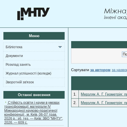
Меню
Бібліотека
Документи
Розклад занять
Сортувати
за автором
за назв
Журнал успішності (коледж)
Зворотній зв'язок
1.
Мерзляк А. Г. Геометрія: п
Останні внесення
Стійкість освіти і науки в умовах
2.
Мерзляк А. Г. Геометрія: п
трансформації: матеріали ІV
Міжнародної науково-практичної
конференції , м. Київ, 06-07 трав.
2026 р.: зб. тез. — Київ: ЗВО "МНТУ",
2026. — 609 с.