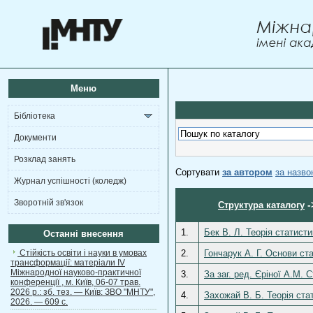
Меню
Бібліотека
Документи
Розклад занять
Сортувати
за автором
за назв
Журнал успішності (коледж)
Зворотній зв'язок
-
Структура каталогу
1.
Бек В. Л. Теорія статисти
Останні внесення
Стійкість освіти і науки в умовах
2.
Гончарук А. Г. Основи ста
трансформації: матеріали ІV
Міжнародної науково-практичної
3.
За заг. ред. Єріної А.М. 
конференції , м. Київ, 06-07 трав.
2026 р.: зб. тез. — Київ: ЗВО "МНТУ",
4.
Захожай В. Б. Теорія ста
2026. — 609 с.