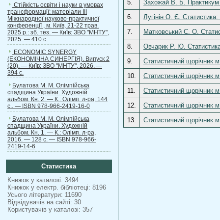
5.
Захожай В. Б. Практикум 
Стійкість освіти і науки в умовах
трансформації: матеріали ІІІ
6.
Лугінін О. Є. Статистика:
Міжнародної науково-практичної
конференції , м. Київ, 21-22 трав.
7.
Матковський С. О. Статист
2025 р.: зб. тез. — Київ: ЗВО "МНТУ",
2025. — 410 с.
8.
Овчарик Р. Ю. Статистика:
ECONOMIC SYNERGY
(ЕКОНОМІЧНА СИНЕРГІЯ). Випуск 2
9.
Статистичний щорічник м.
(20). — Київ: ЗВО "МНТУ", 2026. —
394 с.
10.
Статистичний щорічник м.
Булатова М. М. Олімпійська
11.
Статистичний щорічник м.
спадщина України. Художній
альбом. Кн. 2. — К.: Олімп. л-ра, 144
12.
Статистичний щорічник м.
с.. — ISBN 978-966-2419-16-0
Булатова М. М. Олімпійська
13.
Статистичний щорічник м.
спадщина України. Художній
альбом. Кн. 1. — К.: Олімп. л-ра,
2016. — 128 с. — ISBN 978-966-
2419-14-6
Статистика
Книжок у каталозі: 3494
Книжок у електр. бібліотеці: 8196
Усього літератури: 11690
Відвідувачів на сайті: 30
Користувачів у каталозі: 357