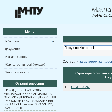
Меню
Бібліотека
Документи
Розклад занять
Сортувати
за автором
за назв
Журнал успішності (коледж)
Зворотній зв'язок
Структура бібліотеки
Нау
Останні внесення
1.
САЙТ. 2024.
Кот Д. Д. гр. зА-23. РОЛЬ
МІЖНАРОДНИХ ОРГАНІЗАЦІЙ ТА
ОКРЕМИХ ДЕРЖАВ У ВІДНОВЛЕННІ
ЕКОНОМІКИ ПОСТРАЖДАЛИХ ВІД
ВІЙНИ КРАЇН. — Київ: ЗВО "МНТУ",
2026. — 98 с.