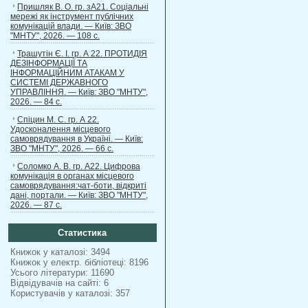
Пришляк В. О. гр. зА21. Соціальні
мережі як інструмент публічних
комунікацій влади. — Київ: ЗВО
"МНТУ", 2026. — 108 с.
Трашутін Є. І. гр. А 22. ПРОТИДІЯ
ДЕЗІНФОРМАЦІЇ ТА
ІНФОРМАЦІЙНИМ АТАКАМ У
СИСТЕМІ ДЕРЖАВНОГО
УПРАВЛІННЯ. — Київ: ЗВО "МНТУ",
2026. — 84 с.
Спіцин М. С. гр. А 22.
Удосконалення місцевого
самоврядування в Україні. — Київ:
ЗВО "МНТУ", 2026. — 66 с.
Соломко А. В. гр. А22. Цифрова
комунікація в органах місцевого
самоврядування:чат-боти, відкриті
дані, портали. — Київ: ЗВО "МНТУ",
2026. — 87 с.
Статистика
Книжок у каталозі: 3494
Книжок у електр. бібліотеці: 8196
Усього літератури: 11690
Відвідувачів на сайті: 6
Користувачів у каталозі: 357