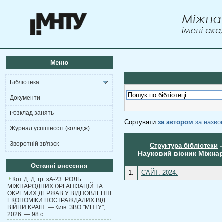
Меню
Бібліотека
Документи
Розклад занять
Сортувати
за автором
за назв
Журнал успішності (коледж)
Зворотній зв'язок
Структура бібліотеки
Науковий вісник Міжнар
Останні внесення
1.
САЙТ. 2024.
Кот Д. Д. гр. зА-23. РОЛЬ
МІЖНАРОДНИХ ОРГАНІЗАЦІЙ ТА
ОКРЕМИХ ДЕРЖАВ У ВІДНОВЛЕННІ
ЕКОНОМІКИ ПОСТРАЖДАЛИХ ВІД
ВІЙНИ КРАЇН. — Київ: ЗВО "МНТУ",
2026. — 98 с.