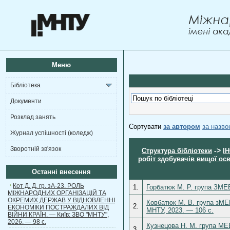
Меню
Бібліотека
Документи
Розклад занять
Сортувати
за автором
за назв
Журнал успішності (коледж)
Зворотній зв'язок
->
Структура бібліотеки
І
робіт здобувачів вищої осв
Останні внесення
Кот Д. Д. гр. зА-23. РОЛЬ
1.
Горбатюк М. Р. група ЗМЕВ
МІЖНАРОДНИХ ОРГАНІЗАЦІЙ ТА
ОКРЕМИХ ДЕРЖАВ У ВІДНОВЛЕННІ
Ковбатюк М. В. група зМЕВ
2.
ЕКОНОМІКИ ПОСТРАЖДАЛИХ ВІД
МНТУ, 2023. — 106 с.
ВІЙНИ КРАЇН. — Київ: ЗВО "МНТУ",
2026. — 98 с.
Кузнецова Н. М. група МЕВ
3.