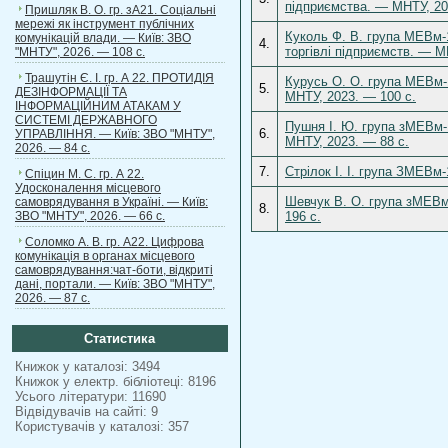
підприємства. — МНТУ, 20
Пришляк В. О. гр. зА21. Соціальні
мережі як інструмент публічних
Куколь Ф. В. група МЕВм-1
комунікацій влади. — Київ: ЗВО
4.
торгівлі підприємств. — М
"МНТУ", 2026. — 108 с.
Трашутін Є. І. гр. А 22. ПРОТИДІЯ
Курусь О. О. група МЕВм-1
5.
ДЕЗІНФОРМАЦІЇ ТА
МНТУ, 2023. — 100 с.
ІНФОРМАЦІЙНИМ АТАКАМ У
СИСТЕМІ ДЕРЖАВНОГО
Пушня І. Ю. група зМЕВм-1
6.
УПРАВЛІННЯ. — Київ: ЗВО "МНТУ",
МНТУ, 2023. — 88 с.
2026. — 84 с.
7.
Стрілок І. І. група ЗМЕВм
Спіцин М. С. гр. А 22.
Удосконалення місцевого
Шевчук В. О. група зМЕВм-
самоврядування в Україні. — Київ:
8.
ЗВО "МНТУ", 2026. — 66 с.
196 с.
Соломко А. В. гр. А22. Цифрова
комунікація в органах місцевого
самоврядування:чат-боти, відкриті
дані, портали. — Київ: ЗВО "МНТУ",
2026. — 87 с.
Статистика
Книжок у каталозі: 3494
Книжок у електр. бібліотеці: 8196
Усього літератури: 11690
Відвідувачів на сайті: 9
Користувачів у каталозі: 357