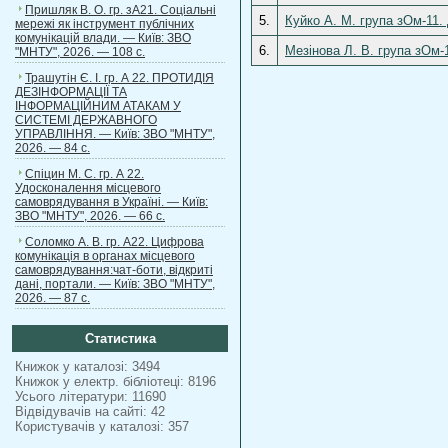
Пришляк В. О. гр. зА21. Соціальні
5.
Куйко А. М. група зОм-11.
мережі як інструмент публічних
комунікацій влади. — Київ: ЗВО
6.
Мезінова Л. В. група зОм-
"МНТУ", 2026. — 108 с.
Трашутін Є. І. гр. А 22. ПРОТИДІЯ
ДЕЗІНФОРМАЦІЇ ТА
ІНФОРМАЦІЙНИМ АТАКАМ У
СИСТЕМІ ДЕРЖАВНОГО
УПРАВЛІННЯ. — Київ: ЗВО "МНТУ",
2026. — 84 с.
Спіцин М. С. гр. А 22.
Удосконалення місцевого
самоврядування в Україні. — Київ:
ЗВО "МНТУ", 2026. — 66 с.
Соломко А. В. гр. А22. Цифрова
комунікація в органах місцевого
самоврядування:чат-боти, відкриті
дані, портали. — Київ: ЗВО "МНТУ",
2026. — 87 с.
Статистика
Книжок у каталозі: 3494
Книжок у електр. бібліотеці: 8196
Усього літератури: 11690
Відвідувачів на сайті: 42
Користувачів у каталозі: 357