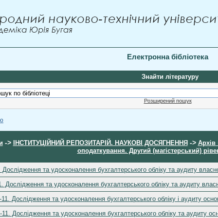
Електронна бібліотека
Знайти літературу
Розширений пошук
ою
->
->
и
ІНСТИТУЦІЙНИЙ РЕПОЗИТАРІЙ. НАУКОВІ ДОСЯГНЕННЯ
Архів 
оподаткування. Другий (магістерський) ріве
. Дослідження та удосконалення бухгалтерського обліку та аудиту власн
1. Дослідження та удосконалення бухгалтерського обліку та аудиту влас
-11. Дослідження та удосконалення бухгалтерського обліку і аудиту осн
-11. Дослідження та удосконалення бухгалтерського обліку та аудиту ос