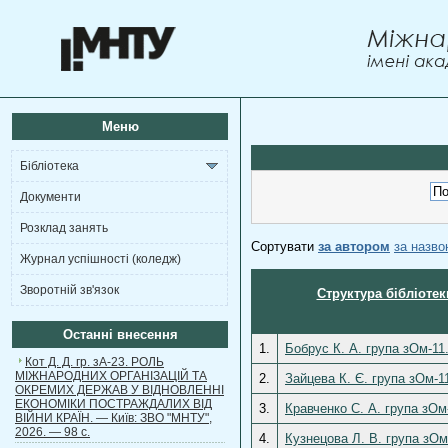
Меню
Бібліотека
Документи
Розклад занять
Сортувати
за автором
за назв
Журнал успішності (коледж)
Зворотній зв'язок
Структура бібліотек
Останні внесення
1.
Бобрус К. А. група зОм-11
Кот Д. Д. гр. зА-23. РОЛЬ
МІЖНАРОДНИХ ОРГАНІЗАЦІЙ ТА
2.
Зайцева К. Є. група зОм-1
ОКРЕМИХ ДЕРЖАВ У ВІДНОВЛЕННІ
ЕКОНОМІКИ ПОСТРАЖДАЛИХ ВІД
3.
Кравченко С. А. група зОм
ВІЙНИ КРАЇН. — Київ: ЗВО "МНТУ",
2026. — 98 с.
4.
Кузнецова Л. В. група зОм