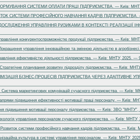
1. ФОРМУВАННЯ СИСТЕМИ ОПЛАТИ ПРАЦІ ПІДПРИЄМСТВА. — Київ: МНТУ,
ВИТОК СИСТЕМИ ПРОФЕСІЙНОГО НАВЧАННЯ КАДРІВ ПІДПРИЄМСТВА. — К
14. ДОСЛІДЖЕННЯ УПРАВЛІННЯ РИЗИКАМИ В КОНТЕКСТІ РЕАЛІЗАЦІЇ І
Управління конкурентоспроможністю продукції підприємства. — Київ: МНТУ
 Покращення управління інноваційною та змінною діяльністю в агробізнесі
правління ефективністю діяльності підприємства. — Київ: МНТУ, 2025. — 9
 Стратегічне планування розвитку підрозділу підприємства. — Київ: МНТУ
 ОПТИМІЗАЦІЯ БІЗНЕС-ПРОЦЕСІВ ПІДПРИЄМСТВА ЧЕРЕЗ АДАПТИВНЕ УП
. Система маркетингових комунікацій сучасного підприємства. — Київ: МН
Напрями підвищення ефективності мотивації праці персоналу. — Київ: МНТ
ня підвищення мотивації персоналу підприємства. — Київ: ЗВО "МНТУ", 
сихологія управління персоналом сучасного підприємства. — Київ: МНТУ, 
. Розвиток системи професійного навчання кадрів підприємства. — Київ: 
ганізаційна культура в системі управління персоналом. — Київ: МНТУ, 202