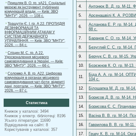
Пришляк В. О. гр. зА21. Соціальні
4.
Антонюк В. Д. гр. М-1
мережі як інструмент публічних
комунікацій влади. — Київ: ЗВО
5.
Арсенашвілі К. А. РОЗ
"МНТУ", 2026. — 108 с.
Трашутін Є. І. гр. А 22. ПРОТИДІЯ
Асланова Е. Р. гр. М-
6.
ДЕЗІНФОРМАЦІЇ ТА
88 с.
ІНФОРМАЦІЙНИМ АТАКАМ У
СИСТЕМІ ДЕРЖАВНОГО
7.
Баранов С. О. гр. М-14. 
УПРАВЛІННЯ. — Київ: ЗВО "МНТУ",
2026. — 84 с.
8.
Безуглий С. С. гр. М-14.
Спіцин М. С. гр. А 22.
9.
Берчук С. В. гр. М-15. У
Удосконалення місцевого
самоврядування в Україні. — Київ:
10.
Бєрєжнов К. О. гр. М-13.
ЗВО "МНТУ", 2026. — 66 с.
Соломко А. В. гр. А22. Цифрова
Біда А. А. гр. М-14.
11.
комунікація в органах місцевого
104 с.
самоврядування:чат-боти, відкриті
дані, портали. — Київ: ЗВО "МНТУ",
12.
Білошапка М. Д. гр. М-14
2026. — 87 с.
13.
Борисов Д. В. гр. М-14. 
Статистика
14.
Борисова Є. С. Плануван
Книжок у каталозі: 3494
15.
Васіна В. В. гр. М-14. П
Книжок у електр. бібліотеці: 8196
Усього літератури: 11690
16.
Гаврилова В. В. гр. М-11
Відвідувачів на сайті: 8
Користувачів у каталозі: 357
17.
Гецеу К. В. гр. М-14. Ор