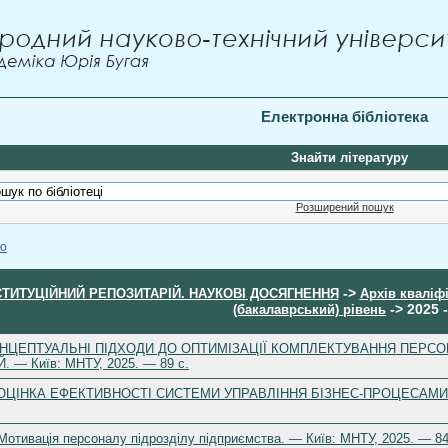
Електронна бібліотека
Знайти літературу
Розширений пошук
ою
->
СТИТУЦІЙНИЙ РЕПОЗИТАРІЙ. НАУКОВІ ДОСЯГНЕННЯ
Архів кваліф
-> 2025 
(бакалаврський) рівень
-14. КОНЦЕПТУАЛЬНІ ПІДХОДИ ДО ОПТИМІЗАЦІЇ КОМПЛЕКТУВАННЯ П
— Київ: МНТУ, 2025. — 89 с.
-14. ОЦІНКА ЕФЕКТИВНОСТІ СИСТЕМИ УПРАВЛІННЯ БІЗНЕС-ПРОЦЕСАМИ
 Мотивація персоналу підрозділу підприємства. — Київ: МНТУ, 2025. — 84