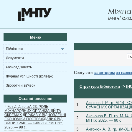
Меню
Бібліотека
Документи
Розклад занять
Сортувати
за автором
за назв
Журнал успішності (коледж)
Зворотній зв'язок
->
Структура бібліотеки
ІН
Останні внесення
Акіншев І. Р. гр. М
1.
Кот Д. Д. гр. зА-23. РОЛЬ
СУЧАСНИХ ОРГАНІЗАЦІЙ. 
МІЖНАРОДНИХ ОРГАНІЗАЦІЙ ТА
ОКРЕМИХ ДЕРЖАВ У ВІДНОВЛЕННІ
Аксьонов В. П. гр. М
2.
ЕКОНОМІКИ ПОСТРАЖДАЛИХ ВІД
МНТУ, 2025. — 90 с.
ВІЙНИ КРАЇН. — Київ: ЗВО "МНТУ",
2026. — 98 с.
3.
Антонюк А. В. гр. зМ-01.