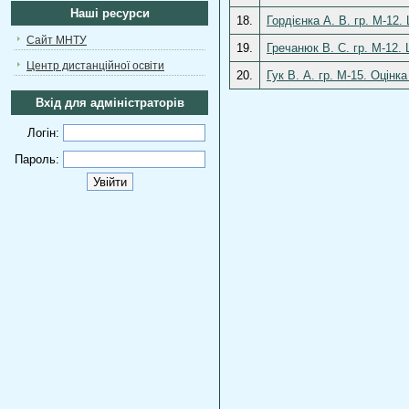
Наші ресурси
18.
Гордієнка А. В. гр. М-12
Сайт МНТУ
19.
Гречанюк В. С. гр. М-12.
Центр дистанційної освіти
20.
Гук В. А. гр. М-15. Оцін
Вхід для адміністраторів
Логін:
Пароль: