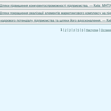
. Шляхи підвищення конкурентоспроможності підприємства. — Київ: МНТУ,
 Шляхи покращення реалізації елементів маркетингового комплексу на під
ка кадрового потенціалу підприємства та шляхи його вдосконалення. — Ки
1
|
|
|
|
|
|
|
2
3
4
5
6
Наступна
Останн