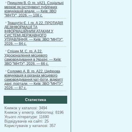
Пришляк В. О. гр. зА21. Соціальні
мережі як інструмент публічних
комунікацій влади. — Київ: ЗВО
"МНТУ", 2026. — 108 с.
Трашутін Є. І. гр. А 22. ПРОТИДІЯ
ДЕЗІНФОРМАЦІЇ ТА
ІНФОРМАЦІЙНИМ АТАКАМ У
СИСТЕМІ ДЕРЖАВНОГО
УПРАВЛІННЯ. — Київ: ЗВО "МНТУ",
2026. — 84 с.
Спіцин М. С. гр. А 22.
Удосконалення місцевого
самоврядування в Україні. — Київ:
ЗВО "МНТУ", 2026. — 66 с.
Соломко А. В. гр. А22. Цифрова
комунікація в органах місцевого
самоврядування:чат-боти, відкриті
дані, портали. — Київ: ЗВО "МНТУ",
2026. — 87 с.
Статистика
Книжок у каталозі: 3494
Книжок у електр. бібліотеці: 8196
Усього літератури: 11690
Відвідувачів на сайті: 25
Користувачів у каталозі: 357