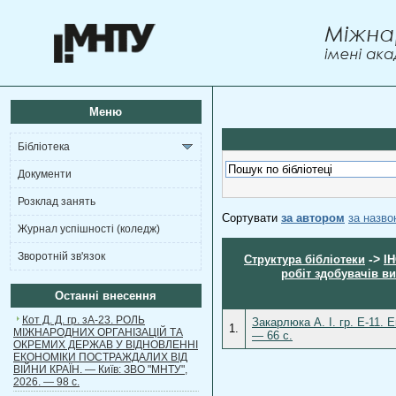
Меню
Бібліотека
Документи
Розклад занять
Сортувати
за автором
за назв
Журнал успішності (коледж)
Зворотній зв'язок
->
Структура бібліотеки
І
робіт здобувачів в
Останні внесення
Кот Д. Д. гр. зА-23. РОЛЬ
Закарлюка А. І. гр. Е-11.
1.
МІЖНАРОДНИХ ОРГАНІЗАЦІЙ ТА
— 66 с.
ОКРЕМИХ ДЕРЖАВ У ВІДНОВЛЕННІ
ЕКОНОМІКИ ПОСТРАЖДАЛИХ ВІД
ВІЙНИ КРАЇН. — Київ: ЗВО "МНТУ",
2026. — 98 с.