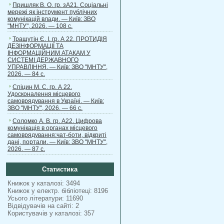
Пришляк В. О. гр. зА21. Соціальні
мережі як інструмент публічних
комунікацій влади. — Київ: ЗВО
"МНТУ", 2026. — 108 с.
Трашутін Є. І. гр. А 22. ПРОТИДІЯ
ДЕЗІНФОРМАЦІЇ ТА
ІНФОРМАЦІЙНИМ АТАКАМ У
СИСТЕМІ ДЕРЖАВНОГО
УПРАВЛІННЯ. — Київ: ЗВО "МНТУ",
2026. — 84 с.
Спіцин М. С. гр. А 22.
Удосконалення місцевого
самоврядування в Україні. — Київ:
ЗВО "МНТУ", 2026. — 66 с.
Соломко А. В. гр. А22. Цифрова
комунікація в органах місцевого
самоврядування:чат-боти, відкриті
дані, портали. — Київ: ЗВО "МНТУ",
2026. — 87 с.
Статистика
Книжок у каталозі: 3494
Книжок у електр. бібліотеці: 8196
Усього літератури: 11690
Відвідувачів на сайті: 2
Користувачів у каталозі: 357