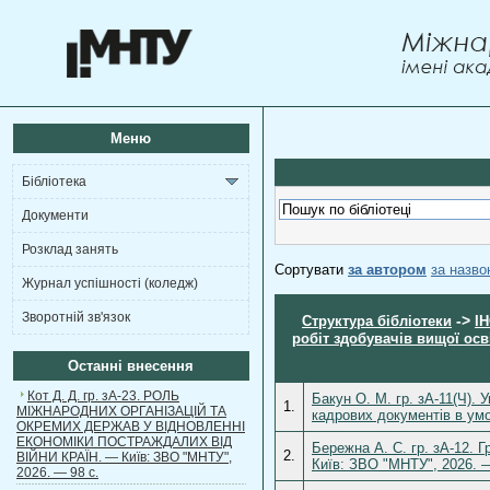
Меню
Бібліотека
Документи
Розклад занять
Сортувати
за автором
за назв
Журнал успішності (коледж)
Зворотній зв'язок
->
Структура бібліотеки
І
робіт здобувачів вищої осв
Останні внесення
Кот Д. Д. гр. зА-23. РОЛЬ
Бакун О. М. гр. зА-11(Ч). 
1.
МІЖНАРОДНИХ ОРГАНІЗАЦІЙ ТА
кадрових документів в умо
ОКРЕМИХ ДЕРЖАВ У ВІДНОВЛЕННІ
ЕКОНОМІКИ ПОСТРАЖДАЛИХ ВІД
Бережна А. С. гр. зА-12. 
2.
ВІЙНИ КРАЇН. — Київ: ЗВО "МНТУ",
Київ: ЗВО "МНТУ", 2026. —
2026. — 98 с.