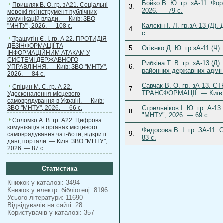
Бойко В. Ю. гр. зА-11. Фо
Пришляк В. О. гр. зА21. Соціальні
3.
2026. — 79 с.
мережі як інструмент публічних
комунікацій влади. — Київ: ЗВО
Калєкін І. Л. гр.зА 13 (Д
"МНТУ", 2026. — 108 с.
4.
с.
Трашутін Є. І. гр. А 22. ПРОТИДІЯ
ДЕЗІНФОРМАЦІЇ ТА
5.
Огієнко Д. Ю. гр.зА-11 (Ч)
ІНФОРМАЦІЙНИМ АТАКАМ У
СИСТЕМІ ДЕРЖАВНОГО
Рибкіна Т. В. гр. зА-13 (
6.
УПРАВЛІННЯ. — Київ: ЗВО "МНТУ",
районних державних адмін
2026. — 84 с.
Савчак В. О. гр. зА-13
Спіцин М. С. гр. А 22.
7.
ТРАНСФОРМАЦІЇ. — Київ: 
Удосконалення місцевого
самоврядування в Україні. — Київ:
ЗВО "МНТУ", 2026. — 66 с.
Стрельніков І. Ю. гр. А-1
8.
"МНТУ", 2026. — 69 с.
Соломко А. В. гр. А22. Цифрова
комунікація в органах місцевого
Федосова В. І. гр. ЗА-11.
9.
самоврядування:чат-боти, відкриті
83 с.
дані, портали. — Київ: ЗВО "МНТУ",
2026. — 87 с.
Статистика
Книжок у каталозі: 3494
Книжок у електр. бібліотеці: 8196
Усього літератури: 11690
Відвідувачів на сайті: 28
Користувачів у каталозі: 357