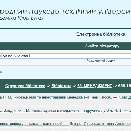
Електронна бібліотека
Знайти літературу
Розширений пошук
ою
->
->
-> 658.1
Структура бібліотеки
Бібліотека
65. МЕНЕДЖМЕНТ
а Н. М. Інноваційний та інвестиційний менеджмент: навч. посіб. — Київ:
., Вавдійчик І. М. Інвестиційний менеджмент : підручник : у 3 ч. Ч. 1. — К
нвестиційна діяльність: навч. посіб. — Дніпро: Університет імені Альфр