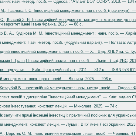
вання: навч.-метод. посіб. — Одесса : "Атлант ВОИ СОИУ", 2018. — 184 
 М., Павлова Г. Є. Інвестиційний менеджмент: навч. посіб. (практикум). 
І. О., Квасній З. В. Інвестиційний менеджмент: методичні матеріали до пр
ніверситет імені Івана Франка, 2025. — 88 с.
 В. А., Кудінова М. М. Інвестиційний менеджмент : навч. посіб. — Харків
й менеджмент: Навч.-метод. посіб. (модульний варіант). — Полтава: Астр
ний інвестиційний менеджмент: навч. посіб. — Х. : Вид. ХНЕУ ім. С. Куз
иськів Г. [та ін.] Інвестиційний аналіз: навч. посіб. — Львів : ЛьвДУВС, 2
ня: підручник. — Київ: Центр учбової літ., 2011. — 312 с. — ISBN 978-611
ий менеджмент: навч.-практ. посіб. — Вінниця, 2025. — 206 с.
 Котлубай В. Інвестиційний менеджмент : навч.-метод. посіб. — Одеса : Ф
спект лекцій з дисципліни "Інвестиційний менеджмент". — Київ: вид-во СН
Основи інвестування: конспект лекцій. — Миколаїв, 2025. — 74 с.
к залучити прямі іноземні інвестиції: практичний посібник для українськ
ий менеджмент: конспект лекцій. — Луцьк : ВНУ імені Лесі Українки, 2023
 А., Верстяк О. М. Інвестиційний менеджмент: навч. посіб. — Чернівці: Ч