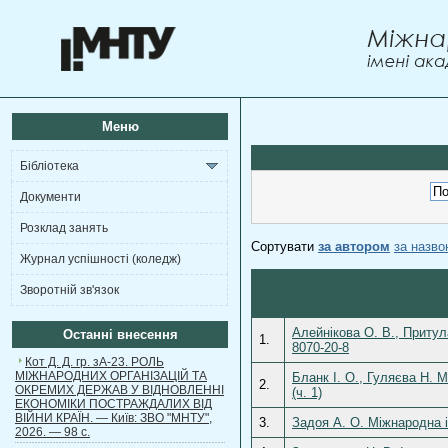
Меню
Бібліотека
Документи
Розклад занять
Сортувати
за автором
за назв
Журнал успішності (коледж)
Зворотній зв'язок
Алейнікова О. В., Притул
Останні внесення
1.
8070-20-8
Кот Д. Д. гр. зА-23. РОЛЬ
МІЖНАРОДНИХ ОРГАНІЗАЦІЙ ТА
Бланк І. О., Гуляєва Н. М
2.
ОКРЕМИХ ДЕРЖАВ У ВІДНОВЛЕННІ
(ч. 1)
ЕКОНОМІКИ ПОСТРАЖДАЛИХ ВІД
ВІЙНИ КРАЇН. — Київ: ЗВО "МНТУ",
3.
Задоя А. О. Міжнародна і
2026. — 98 с.