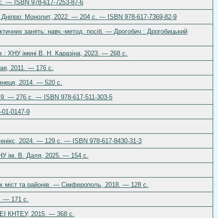
с. — ISBN 978-617-7253-87-6
— Дніпро: Монолит, 2022. — 204 с. — ISBN 978-617-7369-82-9
актичних занять: навч.-метод. посіб. — Дрогобич : Дрогобицький
 : ХНУ імені В. Н. Каразіна, 2023. — 268 с.
ая, 2011. — 176 с.
неця, 2014. — 520 с.
019. — 276 с. — ISBN 978-617-511-303-5
-01-0147-9
енікс, 2024. — 129 с. — ISBN 978-617-8430-31-3
У ім. В. Даля, 2025. — 154 с.
их міст та районів. — Сімферополь, 2018. — 128 с.
. — 171 с.
ТЕІ КНТЕУ, 2015. — 368 с.