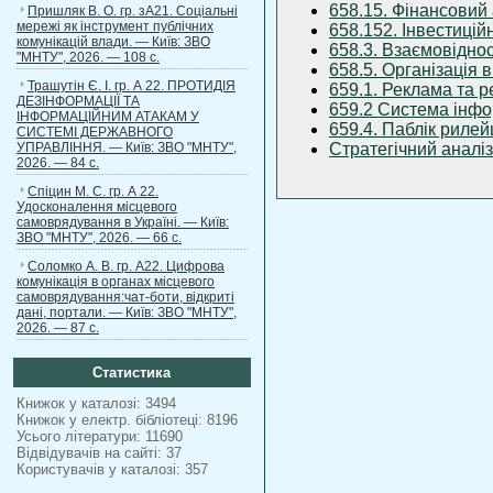
658.15. Фінансовий 
Пришляк В. О. гр. зА21. Соціальні
мережі як інструмент публічних
658.152. Інвестиці
комунікацій влади. — Київ: ЗВО
658.3. Взаємовідно
"МНТУ", 2026. — 108 с.
658.5. Організація
Трашутін Є. І. гр. А 22. ПРОТИДІЯ
659.1. Реклама та р
ДЕЗІНФОРМАЦІЇ ТА
659.2 Система інфо
ІНФОРМАЦІЙНИМ АТАКАМ У
659.4. Паблік риле
СИСТЕМІ ДЕРЖАВНОГО
УПРАВЛІННЯ. — Київ: ЗВО "МНТУ",
Стратегічний аналіз
2026. — 84 с.
Спіцин М. С. гр. А 22.
Удосконалення місцевого
самоврядування в Україні. — Київ:
ЗВО "МНТУ", 2026. — 66 с.
Соломко А. В. гр. А22. Цифрова
комунікація в органах місцевого
самоврядування:чат-боти, відкриті
дані, портали. — Київ: ЗВО "МНТУ",
2026. — 87 с.
Статистика
Книжок у каталозі: 3494
Книжок у електр. бібліотеці: 8196
Усього літератури: 11690
Відвідувачів на сайті: 37
Користувачів у каталозі: 357