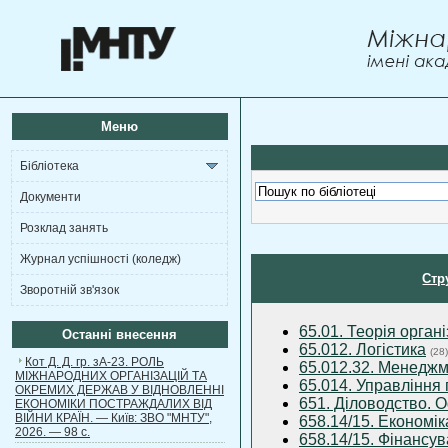
Меню
Бібліотека
Документи
Розклад занять
Журнал успішності (коледж)
Стр
Зворотній зв'язок
65.01. Теорія органі
Останні внесення
65.012. Логістика
(28)
Кот Д. Д. гр. зА-23. РОЛЬ
65.012.32. Менедж
МІЖНАРОДНИХ ОРГАНІЗАЦІЙ ТА
65.014. Управління
ОКРЕМИХ ДЕРЖАВ У ВІДНОВЛЕННІ
651. Діловодство. 
ЕКОНОМІКИ ПОСТРАЖДАЛИХ ВІД
ВІЙНИ КРАЇН. — Київ: ЗВО "МНТУ",
658.14/15. Економік
2026. — 98 с.
658.14/15. Фінансу