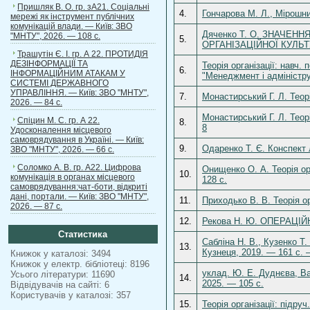
Пришляк В. О. гр. зА21. Соціальні
4.
Гончарова М. Л., Мірошни
мережі як інструмент публічних
комунікацій влади. — Київ: ЗВО
Дяченко Т. О. ЗНАЧЕ
"МНТУ", 2026. — 108 с.
5.
ОРГАНІЗАЦІЙНОЇ КУЛЬТУ
Трашутін Є. І. гр. А 22. ПРОТИДІЯ
ДЕЗІНФОРМАЦІЇ ТА
Теорія організації: навч.
6.
ІНФОРМАЦІЙНИМ АТАКАМ У
"Менеджмент і адміністру
СИСТЕМІ ДЕРЖАВНОГО
УПРАВЛІННЯ. — Київ: ЗВО "МНТУ",
7.
Монастирський Г. Л. Теор
2026. — 84 с.
Монастирський Г. Л. Теорі
Спіцин М. С. гр. А 22.
8.
8
Удосконалення місцевого
самоврядування в Україні. — Київ:
9.
Одаренко Т. Є. Конспект 
ЗВО "МНТУ", 2026. — 66 с.
Соломко А. В. гр. А22. Цифрова
Онищенко О. А. Теорія ор
10.
комунікація в органах місцевого
128 с.
самоврядування:чат-боти, відкриті
дані, портали. — Київ: ЗВО "МНТУ",
11.
Приходько В. В. Теорія ор
2026. — 87 с.
12.
Рекова Н. Ю. ОПЕРАЦІЙН
Статистика
Сабліна Н. В., Кузенко Т.
13.
Кузнеця, 2019. — 161 с. 
Книжок у каталозі: 3494
Книжок у електр. бібліотеці: 8196
уклад. Ю. Е. Дуднєва, Ва
Усього літератури: 11690
14.
2025. — 105 с.
Відвідувачів на сайті: 6
Користувачів у каталозі: 357
15.
Теорія організації: під