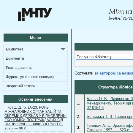
Меню
Бібліотека
Документи
Розклад занять
Сортувати
за автором
за назв
Журнал успішності (коледж)
Зворотній зв'язок
Структура бібліот
Баєва О. В., Лазоренко Л.
Останні внесення
1.
менеджменту. Теорія орга
Кот Д. Д. гр. зА-23. РОЛЬ
02-0154-6
МІЖНАРОДНИХ ОРГАНІЗАЦІЙ ТА
ОКРЕМИХ ДЕРЖАВ У ВІДНОВЛЕННІ
2.
Бєльська Т. В. Теорія орг
ЕКОНОМІКИ ПОСТРАЖДАЛИХ ВІД
ВІЙНИ КРАЇН. — Київ: ЗВО "МНТУ",
Головач А. С. Зразки оф
3.
2026. — 98 с.
Сталкер, 1997. — 320 с. 