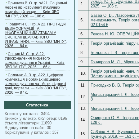
уклад. Ю. Е. Дуднєва, Ва
Пришляк В. О. гр. зА21. Соціальні
4.
2025. — 105 с.
мережі як інструмент публічних
комунікацій влади. — Київ: ЗВО
Баєва О. В., Лазоренко Л.
"МНТУ", 2026. — 108 с.
5.
менеджменту. Теорія орга
Трашутін Є. І. гр. А 22. ПРОТИДІЯ
02-0154-6
ДЕЗІНФОРМАЦІЇ ТА
ІНФОРМАЦІЙНИМ АТАКАМ У
6.
Рекова Н. Ю. ОПЕРАЦІЙН
СИСТЕМІ ДЕРЖАВНОГО
УПРАВЛІННЯ. — Київ: ЗВО "МНТУ",
7.
Теорія організації: під
2026. — 84 с.
8.
Бєльська Т. В. Теорія орг
Спіцин М. С. гр. А 22.
Удосконалення місцевого
9.
Гончарова М. Л., Мірошни
самоврядування в Україні. — Київ:
ЗВО "МНТУ", 2026. — 66 с.
Теорія організації: навч.
10.
Соломко А. В. гр. А22. Цифрова
"Менеджмент і адміністру
комунікація в органах місцевого
самоврядування:чат-боти, відкриті
11.
Приходько В. В. Теорія ор
дані, портали. — Київ: ЗВО "МНТУ",
2026. — 87 с.
Монастирський Г. Л. Теорі
12.
8
Статистика
13.
Монастирський Г. Л. Теор
Книжок у каталозі: 3494
Онищенко О. А. Теорія ор
Книжок у електр. бібліотеці: 8196
14.
128 с.
Усього літератури: 11690
Відвідувачів на сайті: 30
Сабліна Н. В., Кузенко Т.
Користувачів у каталозі: 357
15.
Кузнеця, 2019. — 161 с. 