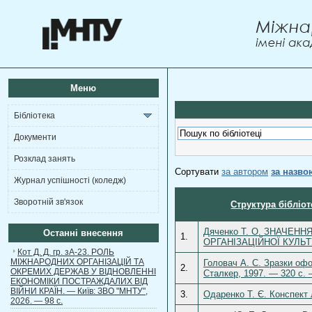
Меню
Бібліотека
Документи
Розклад занять
Сортувати
за автором
за назво
Журнал успішності (коледж)
Зворотній зв'язок
Структура бібліот
Дяченко Т. О. ЗНАЧЕ
Останні внесення
1.
ОРГАНІЗАЦІЙНОЇ КУЛЬТУ
Кот Д. Д. гр. зА-23. РОЛЬ
МІЖНАРОДНИХ ОРГАНІЗАЦІЙ ТА
Головач А. С. Зразки оф
2.
ОКРЕМИХ ДЕРЖАВ У ВІДНОВЛЕННІ
Сталкер, 1997. — 320 с. 
ЕКОНОМІКИ ПОСТРАЖДАЛИХ ВІД
ВІЙНИ КРАЇН. — Київ: ЗВО "МНТУ",
3.
Одаренко Т. Є. Конспект 
2026. — 98 с.