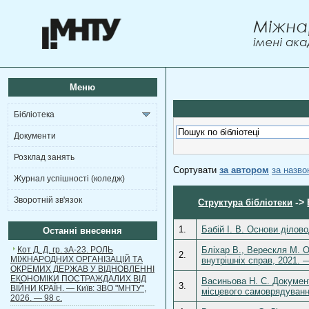
Меню
Бібліотека
Документи
Розклад занять
Сортувати
за автором
за назв
Журнал успішності (коледж)
Зворотній зв'язок
->
Структура бібліотеки
1.
Бабій І. В. Основи ділов
Останні внесення
Кот Д. Д. гр. зА-23. РОЛЬ
Бліхар В., Верескля М. О
2.
МІЖНАРОДНИХ ОРГАНІЗАЦІЙ ТА
внутрішніх справ, 2021. 
ОКРЕМИХ ДЕРЖАВ У ВІДНОВЛЕННІ
ЕКОНОМІКИ ПОСТРАЖДАЛИХ ВІД
Васиньова Н. С. Докумен
3.
ВІЙНИ КРАЇН. — Київ: ЗВО "МНТУ",
місцевого самоврядування
2026. — 98 с.