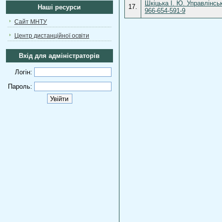
Шкіцька І. Ю. Управлінсь
17.
Наші ресурси
966-654-591-9
Сайт МНТУ
Центр дистанційної освіти
Вхід для адміністраторів
Логін:
Пароль: