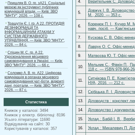
4.
Верительник С. Діловодст
Пришляк В. О. гр. зА21. Соціальні
мережі як інструмент публічних
Довжук І. В. Діловодство 
комунікацій влади. — Київ: ЗВО
5.
М., 2020. — 353 с.
"МНТУ", 2026. — 108 с.
Трашутін Є. І. гр. А 22. ПРОТИДІЯ
Коренюк П. І., Кучер М. М
6.
ДЕЗІНФОРМАЦІЇ ТА
навч. посіб. — Кам’янськ
ІНФОРМАЦІЙНИМ АТАКАМ У
СИСТЕМІ ДЕРЖАВНОГО
7.
Кускова С. В. Офіс-менед
УПРАВЛІННЯ. — Київ: ЗВО "МНТУ",
2026. — 84 с.
8.
Лаврук О. С. Офіс-менедж
Спіцин М. С. гр. А 22.
9.
Матвєєва Ю. Т. Офіс-мен
Удосконалення місцевого
самоврядування в Україні. — Київ:
Мельник С., Фівкін П., П
ЗВО "МНТУ", 2026. — 66 с.
10.
118 с. — ISBN 978-966-26
Соломко А. В. гр. А22. Цифрова
комунікація в органах місцевого
Ситнікова П. Е. Комп’юте
11.
самоврядування:чат-боти, відкриті
НУА, 2016. — 212 с.
дані, портали. — Київ: ЗВО "МНТУ",
2026. — 87 с.
12.
Скібіцька Л. І. Діловодст
13.
Діловодств : конспект ле
Статистика
14.
Діловодство і документац
Книжок у каталозі: 3494
Книжок у електр. бібліотеці: 8196
15.
Уклад.: Бабій І. В., Вер
Усього літератури: 11690
Відвідувачів на сайті: 30
16.
Уклад.: Михалевич П. Ді
Користувачів у каталозі: 357