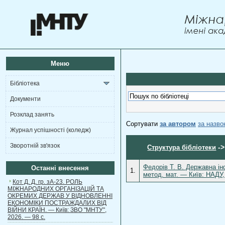
Меню
Бібліотека
Документи
Розклад занять
Сортувати
за автором
за назв
Журнал успішності (коледж)
Зворотній зв'язок
-
Структура бібліотеки
Федорів Т. В. Державна ін
Останні внесення
1.
метод. мат. — Київ: НАДУ,
Кот Д. Д. гр. зА-23. РОЛЬ
МІЖНАРОДНИХ ОРГАНІЗАЦІЙ ТА
ОКРЕМИХ ДЕРЖАВ У ВІДНОВЛЕННІ
ЕКОНОМІКИ ПОСТРАЖДАЛИХ ВІД
ВІЙНИ КРАЇН. — Київ: ЗВО "МНТУ",
2026. — 98 с.