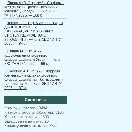
Пришляк В. О. гр. зА21. Соціальні
мережі як інструмент публічних
комунікацій влади. — Київ: ЗВО
"МНТУ", 2026. — 108 с.
Трашутін Є. І. гр. А 22. ПРОТИДІЯ
ДЕЗІНФОРМАЦІЇ ТА
ІНФОРМАЦІЙНИМ АТАКАМ У
СИСТЕМІ ДЕРЖАВНОГО
УПРАВЛІННЯ. — Київ: ЗВО "МНТУ",
2026. — 84 с.
Спіцин М. С. гр. А 22.
Удосконалення місцевого
самоврядування в Україні. — Київ:
ЗВО "МНТУ", 2026. — 66 с.
Соломко А. В. гр. А22. Цифрова
комунікація в органах місцевого
самоврядування:чат-боти, відкриті
дані, портали. — Київ: ЗВО "МНТУ",
2026. — 87 с.
Статистика
Книжок у каталозі: 3494
Книжок у електр. бібліотеці: 8196
Усього літератури: 11690
Відвідувачів на сайті: 20
Користувачів у каталозі: 357