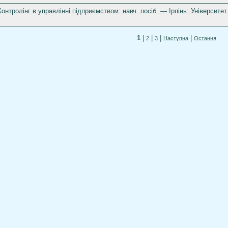
 Контролінг в управлінні підприємством: навч. посіб. — Ірпінь: Універси
1
|
|
|
|
2
3
Наступна
Остання