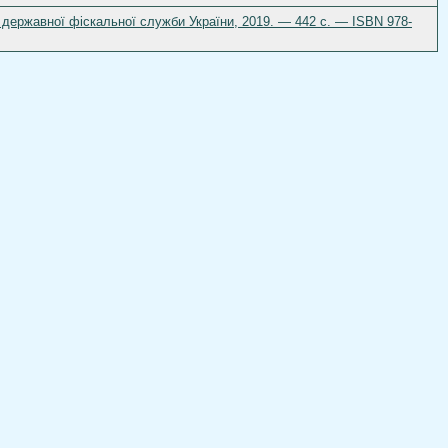
тет державної фіскальної служби України, 2019. — 442 с. — ISBN 978-