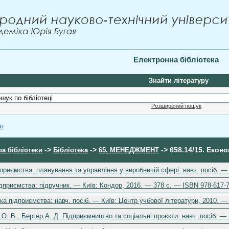
Електронна бібліотека
Знайти літературу
Розширений пошук
ою
->
->
-> 658.14/15. Екон
ра бібліотеки
Бібліотека
65. МЕНЕДЖМЕНТ
ідприємства: планування та управління у виробничій сфері: навч. посіб. 
ідприємства: підручник. — Київ: Кондор, 2016. — 378 с. — ISBN 978-617-
іка підприємства: навч. посіб. — Київ: Центр учбової літератури, 2010. —
О. В., Бергер А. Д. Підприємництво та соціальні проєкти: навч. посіб. 