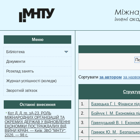
Меню
Бібліотека
Документи
Розклад занять
Сортувати
за автором
за назв
Журнал успішності (коледж)
Зворотній зв'язок
Структу
1.
Базецька Г. І. Фінанси п
Останні внесення
Кот Д. Д. гр. зА-23. РОЛЬ
2.
Бойчук І. М. Економіка п
МІЖНАРОДНИХ ОРГАНІЗАЦІЙ ТА
ОКРЕМИХ ДЕРЖАВ У ВІДНОВЛЕННІ
3.
Гринчуцький В. І. Економ
ЕКОНОМІКИ ПОСТРАЖДАЛИХ ВІД
ВІЙНИ КРАЇН. — Київ: ЗВО "МНТУ",
4.
Гринюк Ю. М., Безпалько 
2026. — 98 с.