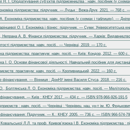
ої Н. І. Оподаткування субʼєктів підприємництва : навч. посібник (у схем
 Економіка підприємства: підручник. — Луцьк : Вежа-Друк, 2021. — 768 с. 
 А. Економіка підприємства: навч. посібник (у схемах і таблицях). — Дніп
арінцевої О. І. Економіка і бізнес: підручник. — Суми: Університетська кн
., Непрана А. В. Фінанси підприємства: підручник. — Харків: Видавництво
тості підприємства: навч. посіб.. — Чернівці, 2019. — 170 с.
іка підприємства: практикум: навч. посіб. — Київ: Кондор, 2012. — 600 с
ка І. О. Основи фінансової діяльності. Навчальний посібник для дистанці
иємств: практикум: навч. посіб. — Кропивницький, 2022. — 160 с.
е фінансування. — Вінниця : ДонНУ імені Василя Стуса, 2018. — 216 с.
 О., Болтянська Л. О. Економіка підприємства: навч. посіб. — Мелітопол
фінансування. — Київ : КНЕУ, 2017. — 434 с. — ISBN 978-966-926-191-5
приємств : навч. посіб. — Чернівці : Чернівец. нац. ун-т ім. Ю. Федькови
фінансування: Підручник. — К.: КНЕУ, 2005. — 736 с. — ISBN 966-574-79
оф. Ковальської Л.Л. та проф. Кривов’язюка І.В. Економіка підприємства :