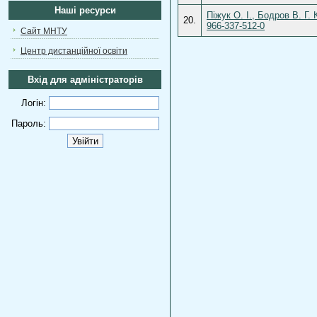
Наші ресурси
Піжук О. І., Бодров В. Г.
20.
966-337-512-0
Сайт МНТУ
Центр дистанційної освіти
Вхід для адміністраторів
Логін:
Пароль: