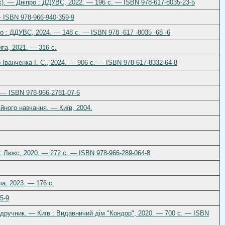
ах). — Дніпро : ДДУВС, 2022. — 196 с. — ISBN 978-617-8035-23-5
— ISBN 978-966-940-359-9
ро : ДДУВС, 2024. — 148 с. — ISBN 978 -617 -8035 -68 -6
ига, 2021. — 316 с.
 Іванченка І. С., 2024. — 906 с. — ISBN 978-617-8332-64-8
. — ISBN 978-966-2781-07-6
йного навчання. — Київ, 2004.
ь: Люкс, 2020. — 272 с. — ISBN 978-966-289-064-8
ча, 2023. — 176 с.
5-9
 підручник. — Київ : Видавничий дім "Кондор", 2020. — 700 с. — ISBN