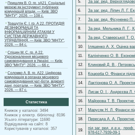
5.
За заг. ред. Верхоглядов
Пришляк В. О. гр. зА21. Соціальні
мережі як інструмент публічних
6.
За заг. ред. Ліпич Л. Г.
комунікацій влади. — Київ: ЗВО
"МНТУ", 2026. — 108 с.
7.
За заг. ред. Фісуненко П.
Трашутін Є. І. гр. А 22. ПРОТИДІЯ
ДЕЗІНФОРМАЦІЇ ТА
8.
За ред. Мельника Л. Г., К
ІНФОРМАЦІЙНИМ АТАКАМ У
СИСТЕМІ ДЕРЖАВНОГО
9.
За ред. Ставерської Т. О
УПРАВЛІННЯ. — Київ: ЗВО "МНТУ",
2026. — 84 с.
10.
Іляшенко А. Х. Оцінка вар
Спіцин М. С. гр. А 22.
11.
Калініченко О. В. Економ
Удосконалення місцевого
самоврядування в Україні. — Київ:
12.
Клиновий Д. В., Петровсь
ЗВО "МНТУ", 2026. — 66 с.
Соломко А. В. гр. А22. Цифрова
13.
Коцюрба О. Фінанси підпр
комунікація в органах місцевого
самоврядування:чат-боти, відкриті
14.
Лактіонова О. А. Проектн
дані, портали. — Київ: ЗВО "МНТУ",
2026. — 87 с.
15.
Лисак О. І., Андрєєва Л.
16.
Майорова Т. В. Проектне 
Статистика
17.
Марусяк Н. Л. Фінанси під
Книжок у каталозі: 3494
Книжок у електр. бібліотеці: 8196
18.
Пересада А. А. Проектне 
Усього літератури: 11690
Відвідувачів на сайті: 8
під заг. ред. д.е.н., пр
Користувачів у каталозі: 357
19.
978-617-7939-09-1