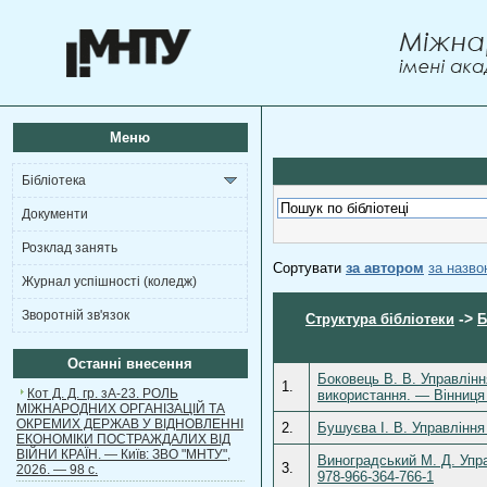
Меню
Бібліотека
Документи
Розклад занять
Сортувати
за автором
за назв
Журнал успішності (коледж)
Зворотній зв'язок
->
Структура бібліотеки
Б
Останні внесення
Боковець В. В. Управлінн
1.
Кот Д. Д. гр. зА-23. РОЛЬ
використання. — Вінниця 
МІЖНАРОДНИХ ОРГАНІЗАЦІЙ ТА
ОКРЕМИХ ДЕРЖАВ У ВІДНОВЛЕННІ
2.
Бушуєва І. В. Управління
ЕКОНОМІКИ ПОСТРАЖДАЛИХ ВІД
ВІЙНИ КРАЇН. — Київ: ЗВО "МНТУ",
Виноградський М. Д. Упра
3.
2026. — 98 с.
978-966-364-766-1