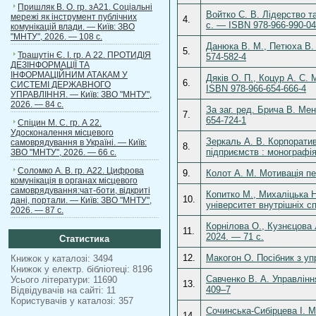
Пришляк В. О. гр. зА21. Соціальні
Войтко С. В. Лідерство т
мережі як інструмент публічних
4.
с. — ISBN 978-966-990-04
комунікацій влади. — Київ: ЗВО
"МНТУ", 2026. — 108 с.
Данюка В. М., Петюха В.
5.
Трашутін Є. І. гр. А 22. ПРОТИДІЯ
574-582-4
ДЕЗІНФОРМАЦІЇ ТА
ІНФОРМАЦІЙНИМ АТАКАМ У
Дяків О. П., Коцур А. С.
6.
СИСТЕМІ ДЕРЖАВНОГО
ISBN 978-966-654-666-4
УПРАВЛІННЯ. — Київ: ЗВО "МНТУ",
2026. — 84 с.
За заг. ред. Брича В. Ме
7.
654-724-1
Спіцин М. С. гр. А 22.
Удосконалення місцевого
Зеркаль А. В. Корпоратив
самоврядування в Україні. — Київ:
8.
підприємств : монографія
ЗВО "МНТУ", 2026. — 66 с.
Соломко А. В. гр. А22. Цифрова
9.
Колот А. М. Мотивація п
комунікація в органах місцевого
самоврядування:чат-боти, відкриті
Копитко М., Михаліцька Н
10.
дані, портали. — Київ: ЗВО "МНТУ",
університет внутрішніх с
2026. — 87 с.
Корнілова О., Кузнєцова 
11.
2024. — 71 с.
Статистика
12.
Макогон О. Посібник з уп
Книжок у каталозі: 3494
Книжок у електр. бібліотеці: 8196
Савченко В. А. Управлінн
Усього літератури: 11690
13.
409–7
Відвідувачів на сайті: 11
Користувачів у каталозі: 357
Сочинська-Сибірцева І. М
14.