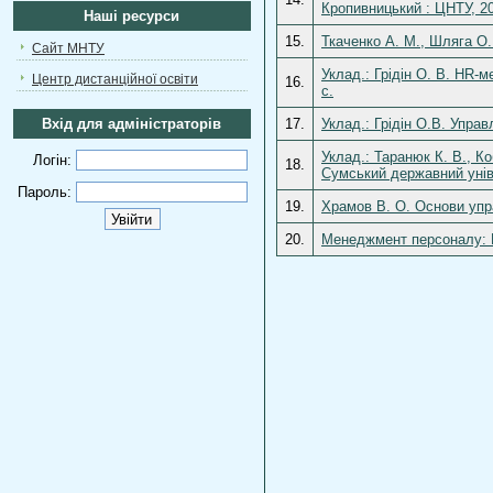
Кропивницький : ЦНТУ, 20
Наші ресурси
15.
Ткаченко А. М., Шляга О
Сайт МНТУ
Уклад.: Грідін О. В. HR-м
Центр дистанційної освіти
16.
с.
Вхід для адміністраторів
17.
Уклад.: Грідін О.В. Управ
Уклад.: Таранюк К. В., К
Логін:
18.
Сумський державний унів
Пароль:
19.
Храмов В. О. Основи упр
20.
Менеджмент персоналу: Н