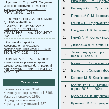
5.
Виганяйло С. М. Інформац
Пришляк В. О. гр. зА21. Соціальні
мережі як інструмент публічних
6.
Вовкодав О. В. Сучасні і
комунікацій влади. — Київ: ЗВО
"МНТУ", 2026. — 108 с.
7.
Глинський Я. М. Інформат
Трашутін Є. І. гр. А 22. ПРОТИДІЯ
ДЕЗІНФОРМАЦІЇ ТА
8.
Гожий О.П. Інформатика т
ІНФОРМАЦІЙНИМ АТАКАМ У
СИСТЕМІ ДЕРЖАВНОГО
9.
Грицунов О. В. Інформаці
УПРАВЛІННЯ. — Київ: ЗВО "МНТУ",
2026. — 84 с.
10.
Гуржій А. М. Основи інфо
Спіцин М. С. гр. А 22.
11.
Дітковська Л. А. Офісні 
Удосконалення місцевого
самоврядування в Україні. — Київ:
За заг. ред. д.т.н., проф
ЗВО "МНТУ", 2026. — 66 с.
12.
978-617-7665-59-4
Соломко А. В. гр. А22. Цифрова
комунікація в органах місцевого
13.
Іванов В. Г. Сучасні інфо
самоврядування:чат-боти, відкриті
дані, портали. — Київ: ЗВО "МНТУ",
14.
Іванов В. Г. Основи інфо
2026. — 87 с.
15.
Кононов М. В. Комп’ютерн
Статистика
Косиченко О. О., Махниць
16.
справ, 2018. — 200 с. — 
Книжок у каталозі: 3494
Книжок у електр. бібліотеці: 8196
17.
Кравченко І. В. Інформаці
Усього літератури: 11690
Відвідувачів на сайті: 25
18.
Кузьміних В. О. Сценарний
Користувачів у каталозі: 357