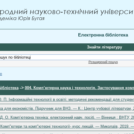
Електронна бібліотека
Знайти літературу
Розширений пошук
ою
->
Бібліотека
004. Комп’ютерна наука і технологія. Застосування ком
. П. Інформаційні технології в освіті: методичні рекомендації для студен
а для економістів. Підручник для ВНЗ. — К.: Центр учбової літератури, 
 Д. О. Комп’ютерна техніка: електронний навч. посіб. — Вінниця : ВНТУ, 
 Комп"ютери та комп"ютерні технології- курс лекцій. — Миколаїв, 2019. —