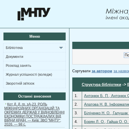
Меню
Бібліотека
Документи
Розклад занять
Сортувати
за автором
за назв
Журнал успішності (коледж)
Зворотній зв'язок
->
Структура бібліотеки
1.
Антонюк Б. П., Антонюк О
Останні внесення
Кот Д. Д. гр. зА-23. РОЛЬ
2.
Апатова Н. В. Інформатик
МІЖНАРОДНИХ ОРГАНІЗАЦІЙ ТА
ОКРЕМИХ ДЕРЖАВ У ВІДНОВЛЕННІ
3.
Біліченко Н. О., Галущак
ЕКОНОМІКИ ПОСТРАЖДАЛИХ ВІД
ВІЙНИ КРАЇН. — Київ: ЗВО "МНТУ",
4.
Борян Л. О., Гайша О. О.
2026. — 98 с.