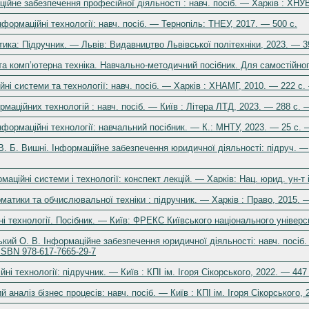
ійне забезпечення професійної діяльності : навч. посіб. — Харків : ХНУ
нформаційні технології: навч. посіб. — Тернопіль: ТНЕУ, 2017. — 500 с.
ика: Підручник. — Львів: Видавництво Львівської політехніки, 2023. — 3
а комп’ютерна техніка. Навчально-методичний посібник. Для самостійног
йні системи та технології: навч. посіб. — Харків : ХНАМГ, 2010. — 222 с
рмаційних технологій : навч. посіб. — Київ : Літера ЛТД, 2023. — 288 с. 
інформаційні технології: навчальний посібник. — К.: МНТУ, 2023. — 25 с.
. В. Б. Вишні. Інформаційне забезпечення юридичної діяльності: підруч. —
рмаційні системи і технології: конспект лекцій. — Харків: Нац. юрид. ун-
рматики та обчислювальної техніки : підручник. — Харків : Право, 2015. —
і технології. Посібник. — Київ: ФРЕКС Київського національного універс
кий О. В. Інформаційне забезпечення юридичної діяльності: навч. посіб.
ISBN 978-617-7665-29-7
йні технології: підручник. — Київ : КПІ ім. Ігоря Сікорського, 2022. — 447 
 аналіз бізнес процесів: навч. посіб. — Київ : КПІ ім. Ігоря Сікорського, 