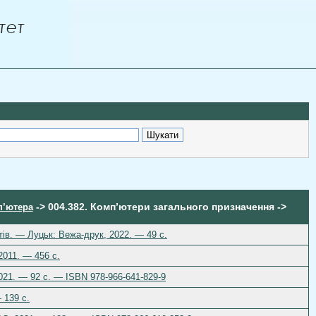
-> 004.382. Комп’ютери загального призначення ->
п’ютера
тів. — Луцьк: Вежа-друк, 2022. — 49 с.
2011. — 456 c.
2021. — 92 с. — ISBN 978-966-641-829-9
 139 с.