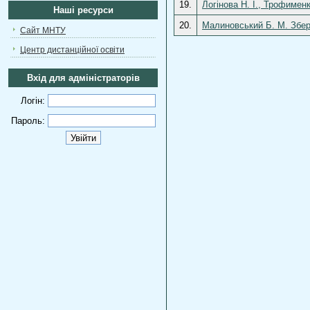
19.
Логінова Н. І., Трофименк
Наші ресурси
20.
Малиновський Б. М. Збер
Сайт МНТУ
Центр дистанційної освіти
Вхід для адміністраторів
Логін:
Пароль: