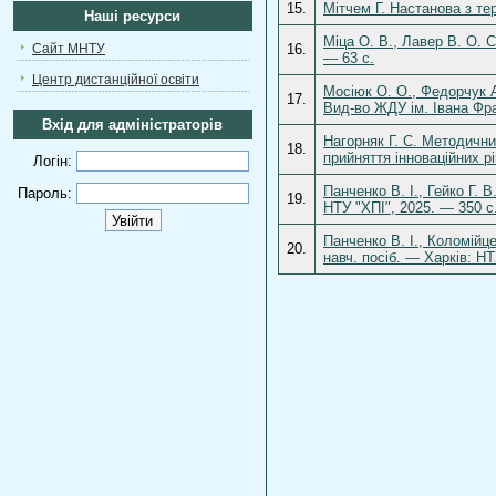
15.
Мітчем Г. Настанова з те
Наші ресурси
Міца О. В., Лавер В. О. 
Сайт МНТУ
16.
— 63 с.
Центр дистанційної освіти
Мосіюк О. О., Федорчук А
17.
Вид-во ЖДУ ім. Івана Фра
Вхід для адміністраторів
Нагорняк Г. С. Методични
18.
прийняття інноваційних р
Логін:
Панченко В. І., Гейко Г. 
Пароль:
19.
НТУ "ХПІ", 2025. — 350 с
Панченко В. І., Коломій
20.
навч. посіб. — Харків: НТ