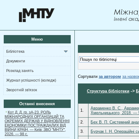
Меню
Бібліотека
Документи
Розклад занять
Сортувати
за автором
за назв
Журнал успішності (коледж)
Зворотній зв'язок
->
Структура бібліотеки
Б
Останні внесення
Авраменко В. С., Аврамен
1.
Кот Д. Д. гр. зА-23. РОЛЬ
Хмельницького, 2018. — 
МІЖНАРОДНИХ ОРГАНІЗАЦІЙ ТА
ОКРЕМИХ ДЕРЖАВ У ВІДНОВЛЕННІ
2.
Бех В. П. Системний анал
ЕКОНОМІКИ ПОСТРАЖДАЛИХ ВІД
ВІЙНИ КРАЇН. — Київ: ЗВО "МНТУ",
3.
Бурчак І. Н. Операційні 
2026. — 98 с.