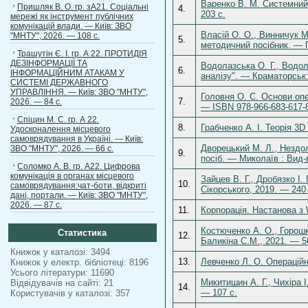
Варенко В. М. Системний 
Пришляк В. О. гр. зА21. Соціальні
4.
203 с.
мережі як інструмент публічних
комунікацій влади. — Київ: ЗВО
Власій О. О., Винничук М
"МНТУ", 2026. — 108 с.
5.
методичний посібник. — 
Трашутін Є. І. гр. А 22. ПРОТИДІЯ
ДЕЗІНФОРМАЦІЇ ТА
Водолазська О. Г., Водол
6.
ІНФОРМАЦІЙНИМ АТАКАМ У
аналізу". — Краматорськ
СИСТЕМІ ДЕРЖАВНОГО
УПРАВЛІННЯ. — Київ: ЗВО "МНТУ",
Головня О. С. Основи опе
7.
2026. — 84 с.
— ISBN 978-966-683-617-
Спіцин М. С. гр. А 22.
8.
Грабченко А. І. Теорія 3
Удосконалення місцевого
самоврядування в Україні. — Київ:
Дворецький М. Л., Нездол
ЗВО "МНТУ", 2026. — 66 с.
9.
посіб. — Миколаїв : Вид-
Соломко А. В. гр. А22. Цифрова
комунікація в органах місцевого
Зайцев В. Г., Дробязко І.
10.
самоврядування:чат-боти, відкриті
Сікорського, 2019. — 240 
дані, портали. — Київ: ЗВО "МНТУ",
2026. — 87 с.
11.
Корпорація. Настанова з 
Костюченко А. О., Горош
Статистика
12.
Баликіна С.М., 2021. — 5
Книжок у каталозі: 3494
13.
Левченко Л. О. Операційні
Книжок у електр. бібліотеці: 8196
Усього літератури: 11690
Микитишин А. Г., Чихіра І
Відвідувачів на сайті: 21
14.
— 107 с.
Користувачів у каталозі: 357