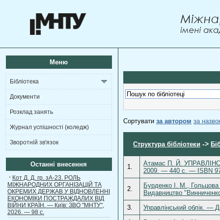
Меню
Бібліотека
Документи
Розклад занять
Сортувати
за автором
за назв
Журнал успішності (коледж)
Зворотній зв'язок
->
Структура бібліотеки
Бі
Атамас П. Й. УПРАВЛІНСЬ
Останні внесення
1.
2009. — 440 c. — ISBN 97
Кот Д. Д. гр. зА-23. РОЛЬ
МІЖНАРОДНИХ ОРГАНІЗАЦІЙ ТА
Бурденко І. М., Гольцова 
2.
ОКРЕМИХ ДЕРЖАВ У ВІДНОВЛЕННІ
Видавництво "Винниченко
ЕКОНОМІКИ ПОСТРАЖДАЛИХ ВІД
ВІЙНИ КРАЇН. — Київ: ЗВО "МНТУ",
3.
Управлінський облік. — Д
2026. — 98 с.