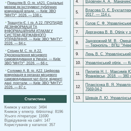
4.
Вдовічен А. А., Маначинсь
Пришляк В. О. гр. зА21. Соціальні
мережі як інструмент публічних
Власова О. Є. Бухгалтерс
комунікацій влади. — Київ: ЗВО
5.
2017. — 114 с.
"МНТУ", 2026. — 108 с.
Трашутін Є. І. гр. А 22. ПРОТИДІЯ
6.
Голов С. Ф. Управлінськи
ДЕЗІНФОРМАЦІЇ ТА
ІНФОРМАЦІЙНИМ АТАКАМ У
7.
Дергачова В. В. Облік у з
СИСТЕМІ ДЕРЖАВНОГО
УПРАВЛІННЯ. — Київ: ЗВО "МНТУ",
Задорожний М. В., Омецінс
8.
2026. — 84 с.
— Тернопіль : ВПЦ "Уніве
Спіцин М. С. гр. А 22.
9.
Лень В. С. Управлінський
Удосконалення місцевого
самоврядування в Україні. — Київ:
10.
Управлінський облік. — К
ЗВО "МНТУ", 2026. — 66 с.
Соломко А. В. гр. А22. Цифрова
Пилипів Н. І., Максимів Ю
11.
комунікація в органах місцевого
Франківськ, 2018. — 380 
самоврядування:чат-боти, відкриті
дані, портали. — Київ: ЗВО "МНТУ",
Плаксієнка В. Я. Управлі
12.
2026. — 87 с.
7669-04-2
13.
Шевців Л. Ю. Управлінськ
Статистика
Книжок у каталозі: 3494
Книжок у електр. бібліотеці: 8196
Усього літератури: 11690
Відвідувачів на сайті: 147
Користувачів у каталозі: 357