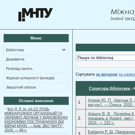
Меню
Бібліотека
Документи
Розклад занять
Сортувати
за автором
за назв
Журнал успішності (коледж)
Зворотній зв'язок
-
Структура бібліотеки
Аленін Ю. П., Аркуша Л. І
Останні внесення
1.
ресурс]. — Одеса, 2020. 
Кот Д. Д. гр. зА-23. РОЛЬ
МІЖНАРОДНИХ ОРГАНІЗАЦІЙ ТА
Аніщук В. В., Погребна К
ОКРЕМИХ ДЕРЖАВ У ВІДНОВЛЕННІ
2.
покарань в Україні: зміс
ЕКОНОМІКИ ПОСТРАЖДАЛИХ ВІД
2024. — 232 с.
ВІЙНИ КРАЇН. — Київ: ЗВО "МНТУ",
2026. — 98 с.
Бабанли Р. Ш. Призначенн
3.