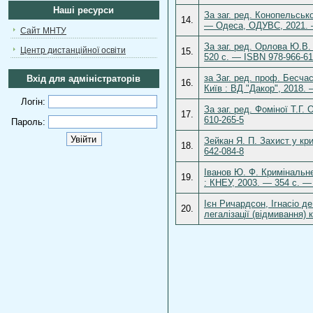
Наші ресурси
За заг. ред. Конопельськ
14.
— Одеса, ОДУВС, 2021. 
Сайт МНТУ
За заг. ред. Орлова Ю.В. 
Центр дистанційної освіти
15.
520 с. — ISBN 978-966-61
за Заг. ред. проф. Бесча
Вхід для адміністраторів
16.
Київ : ВД "Дакор", 2018.
Логін:
За заг. ред. Фоміної Т.Г.
17.
610-265-5
Пароль:
Зейкан Я. П. Захист у кри
18.
642-084-8
Іванов Ю. Ф. Кримінальне
19.
: КНЕУ, 2003. — 354 с. —
Ієн Ричардсон, Ігнасіо 
20.
легалізації (відмивання) 