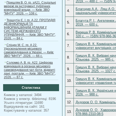
2019. — 488 с. — ISBN 97
Пришляк В. О. гр. зА21. Соціальні
мережі як інструмент публічних
Благодир А.А., Ляш А.О. 
комунікацій влади. — Київ: ЗВО
4.
національний університет
"МНТУ", 2026. — 108 с.
Трашутін Є. І. гр. А 22. ПРОТИДІЯ
Благута Р. І., Ангеленюк
5.
ДЕЗІНФОРМАЦІЇ ТА
2019. — 600 с.
ІНФОРМАЦІЙНИМ АТАКАМ У
СИСТЕМІ ДЕРЖАВНОГО
Вереша Р. В. Кримінальне
6.
УПРАВЛІННЯ. — Київ: ЗВО "МНТУ",
320 с. — ISBN 978-966-36
2026. — 84 с.
Грищук В. К. Кримінальне
Спіцин М. С. гр. А 22.
7.
університет внутрішніх с
Удосконалення місцевого
самоврядування в Україні. — Київ:
Грищук В. К. Вибрані нау
ЗВО "МНТУ", 2026. — 66 с.
8.
Юзькова, 2025. — 985 с.
Соломко А. В. гр. А22. Цифрова
комунікація в органах місцевого
Грищук В. К. Вибрані нау
9.
самоврядування:чат-боти, відкриті
Юзькова, 2025. — 1027 с
дані, портали. — Київ: ЗВО "МНТУ",
2026. — 87 с.
Грищук В. К. Кримінальн
10.
університет управління т
Статистика
Грищук В. К. Українське 
11.
2026. — 988 с.
Книжок у каталозі: 3494
Книжок у електр. бібліотеці: 8196
12.
Дудоров О. О. Кримінальне
Усього літератури: 11690
Відвідувачів на сайті: 161
Дудоров О. О., Хавронюк 
Користувачів у каталозі: 357
13.
978-966-2310-08-5