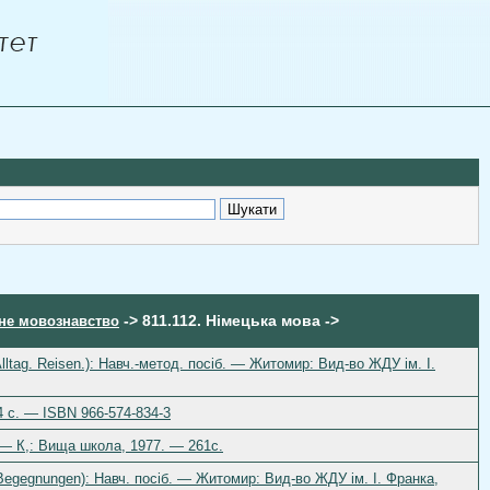
-> 811.112. Німецька мова ->
ьне мовознавство
ltag. Reisen.): Навч.-метод. посіб. — Житомир: Вид-во ЖДУ ім. І.
4 с. — ISBN 966-574-834-3
 — К,: Вища школа, 1977. — 261с.
e Begegnungen): Навч. посіб. — Житомир: Вид-во ЖДУ ім. І. Франка,