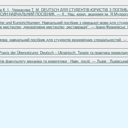
убєва К. І., Черкасова Т. М. DEUTSCH ДЛЯ СТУДЕНТІВ-ЮРИСТІВ З 
:НАВЧАЛЬНИЙ ПОСІБНИК. — Х.: Нац. юрид. академія ім. Я.Мудрого,
lter und Kunstrichtungen: Навчальний посібник з німецької мови для студ
е мистецтво, декоративне мистецтво, реставрація". — Івано-Франківськ:
мова: навчальний посібник для студентів економічних спеціальностей. — 
Praxis der Übersetzung: Deutsch – Ukrainisch. Теорія та практика переклад
ів факультету механіки та енергетики : Навч. посіб. — Львів : Львівськи