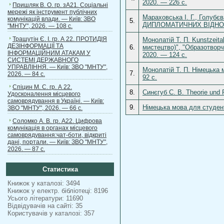
2020. — 226 с.
Пришляк В. О. гр. зА21. Соціальні
мережі як інструмент публічних
Мараховська І. Г., Гол
комунікацій влади. — Київ: ЗВО
5.
ДИПЛОМАТИЧНИХ ВІДНОСИН
"МНТУ", 2026. — 108 с.
Трашутін Є. І. гр. А 22. ПРОТИДІЯ
Монолатій Т. П. Kunstzeita
ДЕЗІНФОРМАЦІЇ ТА
6.
мистецтво)", "Образотворч
ІНФОРМАЦІЙНИМ АТАКАМ У
2020. — 124 с.
СИСТЕМІ ДЕРЖАВНОГО
УПРАВЛІННЯ. — Київ: ЗВО "МНТУ",
Монолатій Т. П. Німецька 
7.
2026. — 84 с.
92 с.
Спіцин М. С. гр. А 22.
8.
Синєгуб С. В. Theorie und 
Удосконалення місцевого
самоврядування в Україні. — Київ:
9.
Німецька мова для студент
ЗВО "МНТУ", 2026. — 66 с.
Соломко А. В. гр. А22. Цифрова
комунікація в органах місцевого
самоврядування:чат-боти, відкриті
дані, портали. — Київ: ЗВО "МНТУ",
2026. — 87 с.
Статистика
Книжок у каталозі: 3494
Книжок у електр. бібліотеці: 8196
Усього літератури: 11690
Відвідувачів на сайті: 35
Користувачів у каталозі: 357