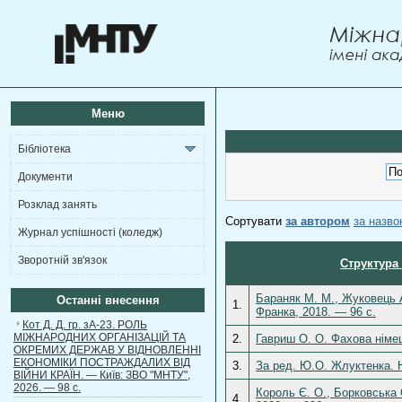
Меню
Бібліотека
Документи
Розклад занять
Сортувати
за автором
за назв
Журнал успішності (коледж)
Зворотній зв'язок
Структура 
Бараняк М. М., Жуковець А.
Останні внесення
1.
Франка, 2018. — 96 с.
Кот Д. Д. гр. зА-23. РОЛЬ
МІЖНАРОДНИХ ОРГАНІЗАЦІЙ ТА
2.
Гавриш О. О. Фахова німец
ОКРЕМИХ ДЕРЖАВ У ВІДНОВЛЕННІ
ЕКОНОМІКИ ПОСТРАЖДАЛИХ ВІД
3.
За ред. Ю.О. Жлуктенка. Н
ВІЙНИ КРАЇН. — Київ: ЗВО "МНТУ",
2026. — 98 с.
Король Є. О., Борковська О
4.