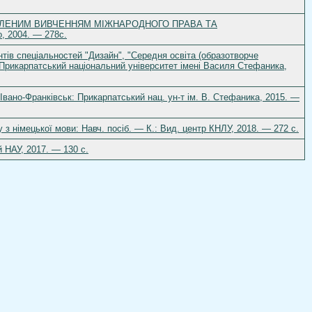
ПОГЛИБЛЕНИМ ВИВЧЕННЯМ МІЖНАРОДНОГО ПРАВА ТА
 2004. — 278с.
ентів спеціальностей "Дизайн", "Середня освіта (образотворче
 Прикарпатський національний університет імені Василя Стефаника,
Івано-Франківськ: Прикарпатський нац. ун-т ім. В. Стефаника, 2015. —
у з німецької мови: Навч. посіб. — К.: Вид. центр КНЛУ, 2018. — 272 с.
й НАУ, 2017. — 130 с.