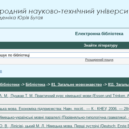
Електронна бібліотека
Знайти літературу
Розширений пошук
ою
->
->
->
бібліотеки
Бібліотека
81. Загальне мовознавство
811. Загал
 М., Пушкар Т. М. Практичний курс німецької мови (Essen und Trinken. Al
ька мова. Економіка підприємства: Навч. посіб.. — К.: КНЕУ, 2006. — 28
імецько-українські мовні паралелі (Порівняльно-типологічна граматика).
. В., Ліпісіві- цький М. Л. Німецька мова. Перші зустрічі (Deutsch: Erst