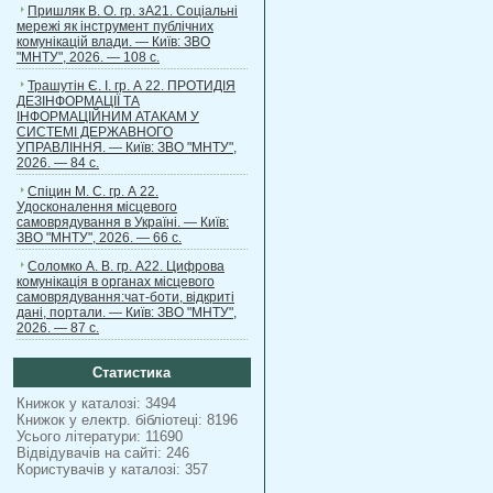
Пришляк В. О. гр. зА21. Соціальні
мережі як інструмент публічних
комунікацій влади. — Київ: ЗВО
"МНТУ", 2026. — 108 с.
Трашутін Є. І. гр. А 22. ПРОТИДІЯ
ДЕЗІНФОРМАЦІЇ ТА
ІНФОРМАЦІЙНИМ АТАКАМ У
СИСТЕМІ ДЕРЖАВНОГО
УПРАВЛІННЯ. — Київ: ЗВО "МНТУ",
2026. — 84 с.
Спіцин М. С. гр. А 22.
Удосконалення місцевого
самоврядування в Україні. — Київ:
ЗВО "МНТУ", 2026. — 66 с.
Соломко А. В. гр. А22. Цифрова
комунікація в органах місцевого
самоврядування:чат-боти, відкриті
дані, портали. — Київ: ЗВО "МНТУ",
2026. — 87 с.
Статистика
Книжок у каталозі: 3494
Книжок у електр. бібліотеці: 8196
Усього літератури: 11690
Відвідувачів на сайті: 246
Користувачів у каталозі: 357