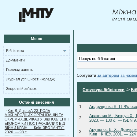
Меню
Бібліотека
Документи
Розклад занять
Сортувати
за автором
за назв
Журнал успішності (коледж)
Зворотній зв'язок
->
Структура бібліотеки
Бі
Останні внесення
1.
Андрущенка В. П. Філософ
Кот Д. Д. гр. зА-23. РОЛЬ
МІЖНАРОДНИХ ОРГАНІЗАЦІЙ ТА
Аракелян М., Бехруз Х., 
2.
ОКРЕМИХ ДЕРЖАВ У ВІДНОВЛЕННІ
2023. — 100 с. — ISBN 97
ЕКОНОМІКИ ПОСТРАЖДАЛИХ ВІД
ВІЙНИ КРАЇН. — Київ: ЗВО "МНТУ",
Арутюнов В. X., Демченко
3.
2026. — 98 с.
Київ : КНЕУ, 2001. — 224