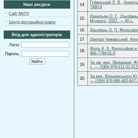
Губерський Л. В., Андрущ
Наші ресурси
14.
7990-9
Сайт МНТУ
Данильян О. Г., Дзьобань
15.
Мудрого, 2022. — 40 с.
Центр дистанційної освіти
16.
Дзьобань О. П. Філософія
Вхід для адміністраторів
17.
Дмитро Чижевський. Анти
Логін:
Жоль К. К. Философия и 
18.
966-7784-01-0
Пароль:
За заг. ред. Ярошовця. Ф
19.
с. — ISBN 978-611-01-012
За ред. Вільчинського Ю.
20.
— ISBN 978-966-483-847-