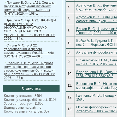
Пришляк В. О. гр. зА21. Соціальні
Арутюнов В. Х., Демченко
мережі як інструмент публічних
4.
Вид. 2-ге, перероб. і доп
комунікацій влади. — Київ: ЗВО
"МНТУ", 2026. — 108 с.
Арутюнов В. Х., Свінціць
5.
Трашутін Є. І. гр. А 22. ПРОТИДІЯ
самост. вивч. дисц. — К.
ДЕЗІНФОРМАЦІЇ ТА
ІНФОРМАЦІЙНИМ АТАКАМ У
Бліхар В. С., Цимбалюк М
6.
СИСТЕМІ ДЕРЖАВНОГО
"Говерла", 2021. — 440 с
УПРАВЛІННЯ. — Київ: ЗВО "МНТУ",
2026. — 84 с.
Бойко А. І., Гудима І. П.
7.
посіб. — Черкаси : ФОП Го
Спіцин М. С. гр. А 22.
Удосконалення місцевого
8.
Актуальні філософські та
самоврядування в Україні. — Київ:
ЗВО "МНТУ", 2026. — 66 с.
Вільчинський Ю. М., Севе
9.
Соломко А. В. гр. А22. Цифрова
— Київ: КНЕУ, 2019. — 36
комунікація в органах місцевого
самоврядування:чат-боти, відкриті
Владленова І. В., Годзь Н
10.
дані, портали. — Київ: ЗВО "МНТУ",
ISBN 978-617-8332-48-8
2026. — 87 с.
Воронкова В. Г., Нікітенк
11.
монографія. — Львів-Тору
Статистика
Галіченко М. В., Поліщук 
Книжок у каталозі: 3494
12.
158 с.
Книжок у електр. бібліотеці: 8196
Усього літератури: 11690
Основи філософських знан
Відвідувачів на сайті: 5
13.
літератири, 2008. — 1028
Користувачів у каталозі: 357