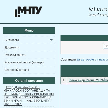
Меню
Бібліотека
Документи
Розклад занять
Сортувати
за автором
за назв
Журнал успішності (коледж)
Зворотній зв'язок
1.
Олександр Реєнт. УКРАЇН
Останні внесення
Кот Д. Д. гр. зА-23. РОЛЬ
МІЖНАРОДНИХ ОРГАНІЗАЦІЙ ТА
ОКРЕМИХ ДЕРЖАВ У ВІДНОВЛЕННІ
ЕКОНОМІКИ ПОСТРАЖДАЛИХ ВІД
ВІЙНИ КРАЇН. — Київ: ЗВО "МНТУ",
2026. — 98 с.