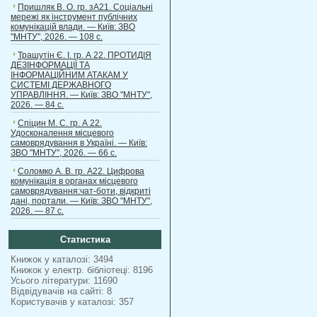
Пришляк В. О. гр. зА21. Соціальні
мережі як інструмент публічних
комунікацій влади. — Київ: ЗВО
"МНТУ", 2026. — 108 с.
Трашутін Є. І. гр. А 22. ПРОТИДІЯ
ДЕЗІНФОРМАЦІЇ ТА
ІНФОРМАЦІЙНИМ АТАКАМ У
СИСТЕМІ ДЕРЖАВНОГО
УПРАВЛІННЯ. — Київ: ЗВО "МНТУ",
2026. — 84 с.
Спіцин М. С. гр. А 22.
Удосконалення місцевого
самоврядування в Україні. — Київ:
ЗВО "МНТУ", 2026. — 66 с.
Соломко А. В. гр. А22. Цифрова
комунікація в органах місцевого
самоврядування:чат-боти, відкриті
дані, портали. — Київ: ЗВО "МНТУ",
2026. — 87 с.
Статистика
Книжок у каталозі: 3494
Книжок у електр. бібліотеці: 8196
Усього літератури: 11690
Відвідувачів на сайті: 8
Користувачів у каталозі: 357