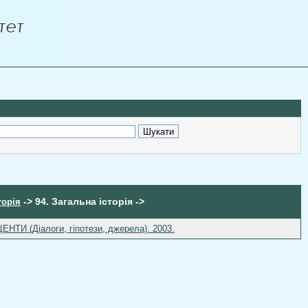
-> 94. Загальна історія ->
торія
И (Діалоги, гіпотези, джерела). 2003.