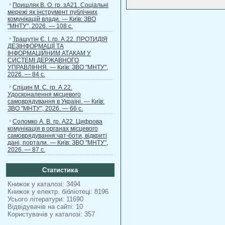
Пришляк В. О. гр. зА21. Соціальні
мережі як інструмент публічних
комунікацій влади. — Київ: ЗВО
"МНТУ", 2026. — 108 с.
Трашутін Є. І. гр. А 22. ПРОТИДІЯ
ДЕЗІНФОРМАЦІЇ ТА
ІНФОРМАЦІЙНИМ АТАКАМ У
СИСТЕМІ ДЕРЖАВНОГО
УПРАВЛІННЯ. — Київ: ЗВО "МНТУ",
2026. — 84 с.
Спіцин М. С. гр. А 22.
Удосконалення місцевого
самоврядування в Україні. — Київ:
ЗВО "МНТУ", 2026. — 66 с.
Соломко А. В. гр. А22. Цифрова
комунікація в органах місцевого
самоврядування:чат-боти, відкриті
дані, портали. — Київ: ЗВО "МНТУ",
2026. — 87 с.
Статистика
Книжок у каталозі: 3494
Книжок у електр. бібліотеці: 8196
Усього літератури: 11690
Відвідувачів на сайті: 10
Користувачів у каталозі: 357