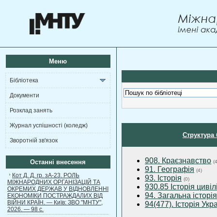
Меню
Бібліотека
Документи
Розклад занять
Журнал успішності (коледж)
Структура 
Зворотній зв'язок
908. Краєзнавство
Останні внесення
(4
91. Географія
(4)
Кот Д. Д. гр. зА-23. РОЛЬ
93. Історія
(0)
МІЖНАРОДНИХ ОРГАНІЗАЦІЙ ТА
930.85 Історія цивілі
ОКРЕМИХ ДЕРЖАВ У ВІДНОВЛЕННІ
94. Загальна історія
ЕКОНОМІКИ ПОСТРАЖДАЛИХ ВІД
ВІЙНИ КРАЇН. — Київ: ЗВО "МНТУ",
94(477). Історія Укр
2026. — 98 с.