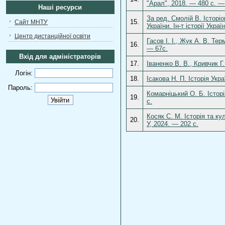
"Арал", 2018. — 480 с. —
Наші ресурси
За ред. Смолій В. Історі
15.
Сайт МНТУ
України. Ін-т історії Укр
Центр дистанційної освіти
Гасов І. І., Жук А. В. Те
16.
— 67с.
Вхід для адміністраторів
17.
Іваненко В. В., Кривчик Г
Логін:
18.
Ісакова Н. П. Історія Укра
Пароль:
Комарніцький О. Б. Істор
19.
с.
Косяк С. М. Історія та к
20.
У, 2024. — 202 с.