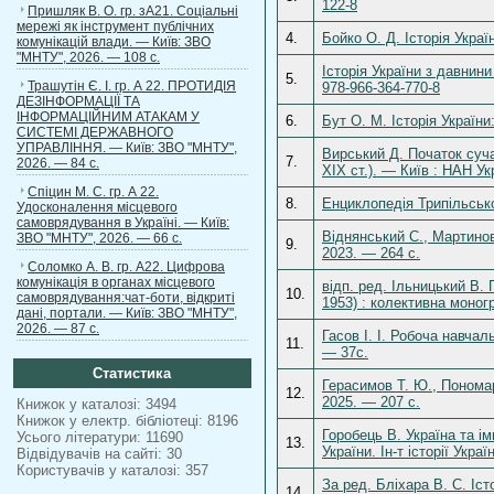
122-8
Пришляк В. О. гр. зА21. Соціальні
мережі як інструмент публічних
4.
Бойко О. Д. Історія Укра
комунікацій влади. — Київ: ЗВО
"МНТУ", 2026. — 108 с.
Історія України з давнин
5.
Трашутін Є. І. гр. А 22. ПРОТИДІЯ
978-966-364-770-8
ДЕЗІНФОРМАЦІЇ ТА
ІНФОРМАЦІЙНИМ АТАКАМ У
6.
Бут О. М. Історія Україн
СИСТЕМІ ДЕРЖАВНОГО
УПРАВЛІННЯ. — Київ: ЗВО "МНТУ",
Вирський Д. Початок суча
7.
2026. — 84 с.
XІХ ст.). — Київ : НАН Укр
Спіцин М. С. гр. А 22.
8.
Енциклопедія Трипільської
Удосконалення місцевого
самоврядування в Україні. — Київ:
Віднянський С., Мартинов
ЗВО "МНТУ", 2026. — 66 с.
9.
2023. — 264 с.
Соломко А. В. гр. А22. Цифрова
комунікація в органах місцевого
відп. ред. Ільницький В.
10.
самоврядування:чат-боти, відкриті
1953) : колективна моног
дані, портали. — Київ: ЗВО "МНТУ",
2026. — 87 с.
Гасов І. І. Робоча навча
11.
— 37с.
Статистика
Герасимов Т. Ю., Пономаре
12.
2025. — 207 с.
Книжок у каталозі: 3494
Книжок у електр. бібліотеці: 8196
Горобець В. Україна та і
Усього літератури: 11690
13.
України. Ін-т історії Украї
Відвідувачів на сайті: 30
Користувачів у каталозі: 357
За ред. Бліхара В. С. Іст
14.