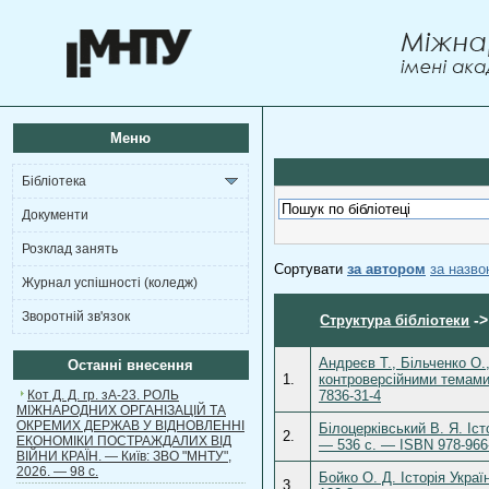
Меню
Бібліотека
Документи
Розклад занять
Сортувати
за автором
за назв
Журнал успішності (коледж)
Зворотній зв'язок
-
Структура бібліотеки
Андреєв Т., Більченко О.
Останні внесення
1.
контроверсійними темами 
Кот Д. Д. гр. зА-23. РОЛЬ
7836-31-4
МІЖНАРОДНИХ ОРГАНІЗАЦІЙ ТА
ОКРЕМИХ ДЕРЖАВ У ВІДНОВЛЕННІ
Білоцерківський В. Я. Іст
2.
ЕКОНОМІКИ ПОСТРАЖДАЛИХ ВІД
— 536 с. — ISBN 978-966
ВІЙНИ КРАЇН. — Київ: ЗВО "МНТУ",
2026. — 98 с.
Бойко О. Д. Історія Укра
3.