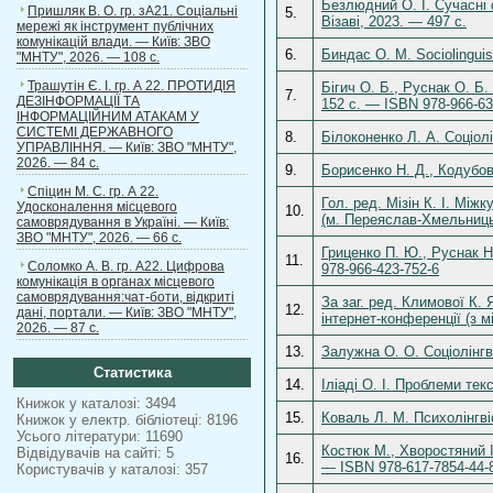
Безлюдний О. І. Сучасні ф
Пришляк В. О. гр. зА21. Соціальні
5.
Візаві, 2023. — 497 c.
мережі як інструмент публічних
комунікацій влади. — Київ: ЗВО
6.
Биндас О. М. Sociolinguis
"МНТУ", 2026. — 108 с.
Трашутін Є. І. гр. А 22. ПРОТИДІЯ
Бігич О. Б., Руснак О. Б
7.
ДЕЗІНФОРМАЦІЇ ТА
152 с. — ISBN 978-966-63
ІНФОРМАЦІЙНИМ АТАКАМ У
СИСТЕМІ ДЕРЖАВНОГО
8.
Білоконенко Л. А. Соціолі
УПРАВЛІННЯ. — Київ: ЗВО "МНТУ",
2026. — 84 с.
9.
Борисенко Н. Д., Кодубов
Спіцин М. С. гр. А 22.
Гол. ред. Мізін К. І. Між
Удосконалення місцевого
10.
(м. Переяслав-Хмельниць
самоврядування в Україні. — Київ:
ЗВО "МНТУ", 2026. — 66 с.
Гриценко П. Ю., Руснак Н
11.
Соломко А. В. гр. А22. Цифрова
978-966-423-752-6
комунікація в органах місцевого
самоврядування:чат-боти, відкриті
За заг. ред. Климової К.
12.
дані, портали. — Київ: ЗВО "МНТУ",
інтернет-конференції (з 
2026. — 87 с.
13.
Залужна О. О. Соціолінгві
Статистика
14.
Іліаді О. І. Проблеми тек
Книжок у каталозі: 3494
15.
Коваль Л. М. Психолінгві
Книжок у електр. бібліотеці: 8196
Усього літератури: 11690
Костюк М., Хворостяний І
Відвідувачів на сайті: 5
16.
— ISBN 978-617-7854-44-
Користувачів у каталозі: 357