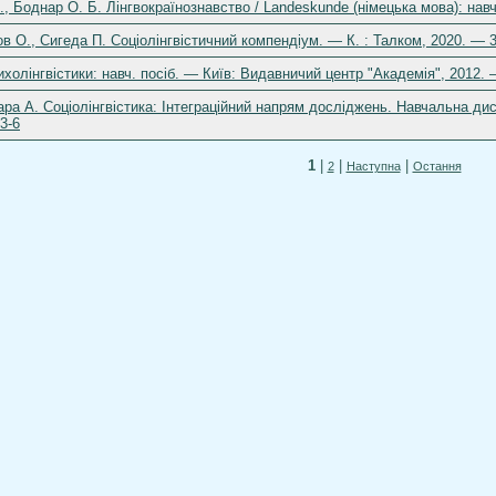
., Боднар О. Б. Лінгвокраїнознавство / Landeskunde (німецька мова): навч
в О., Сигеда П. Соціолінгвістичний компендіум. — К. : Талком, 2020. — 
ихолінгвістики: навч. посіб. — Київ: Видавничий центр "Академія", 2012.
ара А. Соціолінгвістика: Інтеграційний напрям досліджень. Навчальна дис
3-6
1
|
|
|
2
Наступна
Остання