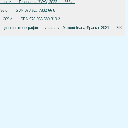
. посіб. — Тернопіль: ЗУНУ, 2022. — 252 с.
336 с. — ISBN 978-617-7832-66-8
 — 209 с. — ISBN 978-966-580-310-2
- ципліна: монографія. — Львів : ЛНУ імені Івана Франка, 2021. — 280