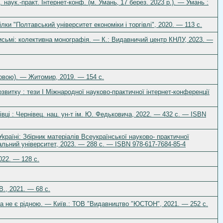
 наук.-практ. Інтернет-конф. (м. Умань‚ 17 берез. 2023 р.). — Умань :
лки "Полтавський університет економіки і торгівлі", 2020. — 113 с.
письмі: колективна монографія. — К.: Видавничий центр КНЛУ, 2023. —
 мовою). — Житомир, 2019. — 154 с.
озвитку : тези І Міжнародної науково-практичної інтернет-конференції
івці : Чернівец. нац. ун-т ім. Ю. Федьковича, 2022. — 432 с. — ISBN
країні: Збірник матеріалів Всеукраїнської науково- практичної
альний університет, 2023. — 288 с. — ISBN 978-617-7684-85-4
022. — 128 с.
., 2021. — 68 c.
мова не є рідною. — Київ.: ТОВ ″Видавництво ″ЮСТОН″, 2021. — 252 с.