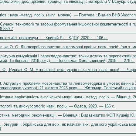
ілологічні дослідження: традиції та інновації : матеріали V Всеукр. студ.
tics : навч.-метод. посіб. (англ. мовою). — Полтава : Вид-во ВНЗ Укоопспі
. Сучасні технології та засоби формування іншомовної компетентності в 
8-359-7
нгвістика: практикум. — Кривий Ріг : КДПУ, 2020. — 106 с.
ська О. О. Лінгвокраїнознавство: англомовні країни: навч. посіб. (англ.
культурна комунікація і перекладознавство: точки дотику та перспективи р
кий, 15 березня 2018 року). — Переяслав-Хмельницький, 2018. — 278 с.
. О., Руснак Ю. М. Етнолінгвістика: українська мова: навч. посіб. — Черн
 Я. Актуальні проблеми мовознавства та лінгвометодики в умовах війни в У
міжнародною участю), 21 лютого 2023 року. — Житомир: Поліський націон
стична варіативність англійської мови: навч.- метод. посіб. — Вінниця, 2
стології та дискурсології: навч. посіб. — Одеса, 2023. — 166 с.
стика: методичні рекомендації. — Вінниця : Видавництво ФОП Кушнір Ю.В
., Унгурян І. Українська для всіх: як навчати тих, для кого українська 
8