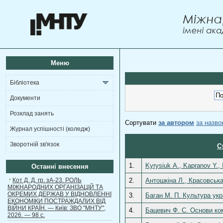
Меню
Бібліотека
Документи
Розклад занять
Сортувати
за автором
за назв
Журнал успішності (коледж)
Зворотній зв'язок
С
1.
Kyrysiuk А., Kapranov Y.
Останні внесення
Кот Д. Д. гр. зА-23. РОЛЬ
2.
Антошкіна Л., Красовська
МІЖНАРОДНИХ ОРГАНІЗАЦІЙ ТА
ОКРЕМИХ ДЕРЖАВ У ВІДНОВЛЕННІ
3.
Баган М. П. Культура укр
ЕКОНОМІКИ ПОСТРАЖДАЛИХ ВІД
ВІЙНИ КРАЇН. — Київ: ЗВО "МНТУ",
4.
Бацевич Ф. С. Основи ком
2026. — 98 с.