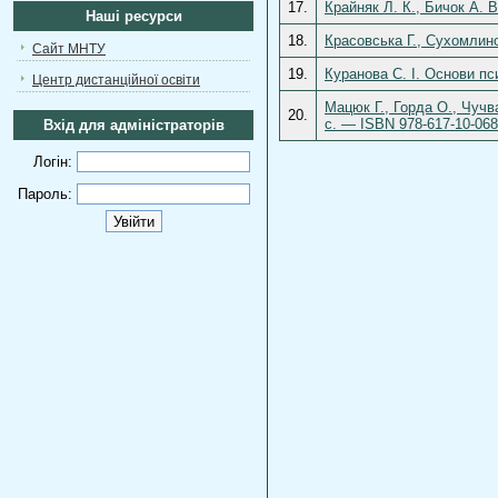
17.
Крайняк Л. К., Бичок А. В
Наші ресурси
18.
Красовська Г., Сухомлино
Сайт МНТУ
19.
Куранова С. І. Основи пс
Центр дистанційної освіти
Мацюк Г., Горда О., Чучв
20.
с. — ISBN 978-617-10-068
Вхід для адміністраторів
Логін:
Пароль: