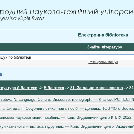
Електронна бібліотека
Знайти літературу
Розширений пошук
ою
->
->
-> 81
труктура бібліотеки
Бібліотека
81. Загальне мовознавство
, Izotova N. Language. Culture. Discourse: monograph. — Kharkiv: PC T
 Г., Сигеда П. Соціолінгвістика: навч. посіб. — Донецьк: ТОВ "Юго-Восток
аїнської наукової мови: посібник. — Київ: Видавничий центр КНЛУ, 2022.
унікативної лінгвістики: підручник. — Київ: Видавничий центр "Академія