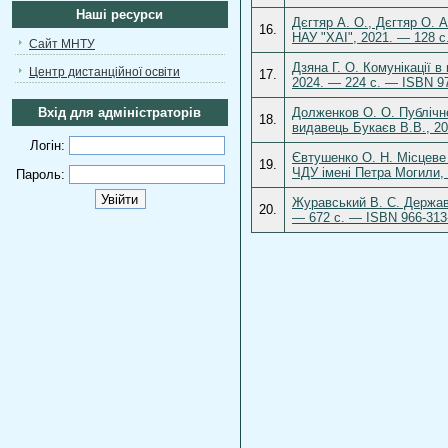
Наші ресурси
Дєгтяр А. О., Дєгтяр О. А
16.
НАУ "ХАІ", 2021. — 128 с
Сайт МНТУ
Дзяна Г. О. Комунікації в
Центр дистанційної освіти
17.
2024. — 224 с. — ISBN 97
Вхід для адміністраторів
Долженков О. О. Публічне
18.
видавець Букаєв В.В., 20
Логін:
Євтушенко О. Н. Місцеве 
19.
ЧДУ імені Петра Могили, 
Пароль:
Журавський В. С. Державн
20.
— 672 с. — ISBN 966-313