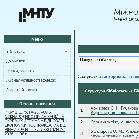
Меню
Бібліотека
Документи
Розклад занять
Сортувати
за автором
за назв
Журнал успішності (коледж)
Зворотній зв'язок
->
Структура бібліотеки
Бі
Останні внесення
Архієреєв С. І., Губанова
1.
Кот Д. Д. гр. зА-23. РОЛЬ
Видавництво Іванченка І.
МІЖНАРОДНИХ ОРГАНІЗАЦІЙ ТА
ОКРЕМИХ ДЕРЖАВ У ВІДНОВЛЕННІ
2.
Особливості публічного у
ЕКОНОМІКИ ПОСТРАЖДАЛИХ ВІД
ВІЙНИ КРАЇН. — Київ: ЗВО "МНТУ",
Балакірєва О. М., Алюшин
3.
2026. — 98 с.
служби України: аналіт. 