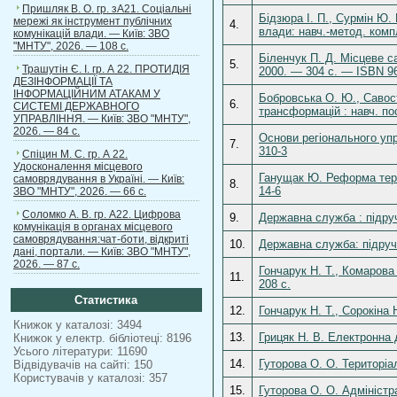
Пришляк В. О. гр. зА21. Соціальні
Бідзюра І. П., Сурмін Ю.
мережі як інструмент публічних
4.
влади: навч.-метод. комп
комунікацій влади. — Київ: ЗВО
"МНТУ", 2026. — 108 с.
Біленчук П. Д. Місцеве с
5.
Трашутін Є. І. гр. А 22. ПРОТИДІЯ
2000. — 304 с. — ISBN 96
ДЕЗІНФОРМАЦІЇ ТА
ІНФОРМАЦІЙНИМ АТАКАМ У
Бобровська О. Ю., Савост
6.
СИСТЕМІ ДЕРЖАВНОГО
трансформацій : навч. по
УПРАВЛІННЯ. — Київ: ЗВО "МНТУ",
2026. — 84 с.
Основи регіонального упр
7.
310-3
Спіцин М. С. гр. А 22.
Удосконалення місцевого
Ганущак Ю. Реформа терит
самоврядування в Україні. — Київ:
8.
14-6
ЗВО "МНТУ", 2026. — 66 с.
Соломко А. В. гр. А22. Цифрова
9.
Державна служба : підруч
комунікація в органах місцевого
самоврядування:чат-боти, відкриті
10.
Державна служба: підруч 
дані, портали. — Київ: ЗВО "МНТУ",
2026. — 87 с.
Гончарук Н. Т., Комарова 
11.
208 с.
Статистика
12.
Гончарук Н. Т., Сорокіна 
Книжок у каталозі: 3494
13.
Грицяк Н. В. Електронна 
Книжок у електр. бібліотеці: 8196
Усього літератури: 11690
14.
Гуторова О. О. Територіа
Відвідувачів на сайті: 150
Користувачів у каталозі: 357
15.
Гуторова О. О. Адміністр