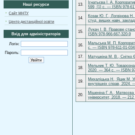
Ігнатьєва І. А. Корпорати
Наші ресурси
13.
599, [1] с. — ISBN 978-61
Сайт МНТУ
Козак Ю. Г., Логвінова Н.
14.
студ. вищих навч. заклад
Центр дистанційної освіти
Лукач І. В. Правове стан
15.
Вхід для адміністраторів
ISBN 978-966-667-320-9
Мальська М. П. Корпорати
Логін:
16.
с. — ISBN 978-611-01-034
Пароль:
17.
Матушкіна М. В., Снітко 
Мельник Т. Ю. Товарозна
18.
2020. — 364 с. — ISBN 97
Михаліцька Н., Яцик М. У
19.
внутрішніх справ, 2024. 
Мішеніна Г. А., Матвєєва
20.
університет, 2018. — 212 