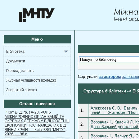
Меню
Бібліотека
Документи
Розклад занять
Сортувати
за автором
за назв
Журнал успішності (коледж)
Зворотній зв'язок
->
Структура бібліотеки
Біб
Останні внесення
Алєксєєва С. В., Базиль Л
1.
Кот Д. Д. гр. зА-23. РОЛЬ
посіб. — Житомир: "Поліс
МІЖНАРОДНИХ ОРГАНІЗАЦІЙ ТА
ОКРЕМИХ ДЕРЖАВ У ВІДНОВЛЕННІ
Ворончак І., Квасній Л. 
2.
ЕКОНОМІКИ ПОСТРАЖДАЛИХ ВІД
Дрогобицький державний п
ВІЙНИ КРАЇН. — Київ: ЗВО "МНТУ",
2026. — 98 с.
Ворончак І., Лапчук Я., 
3.