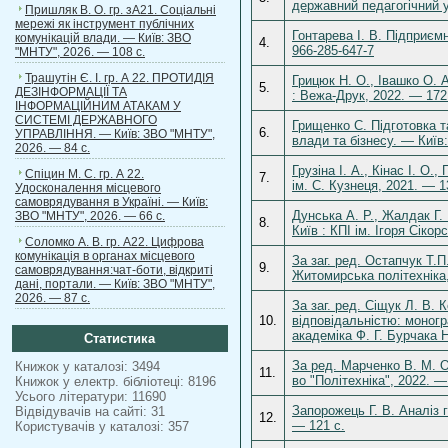
державний педагогічний у
Пришляк В. О. гр. зА21. Соціальні
мережі як інструмент публічних
Гонтарева І. В. Підприєм
комунікацій влади. — Київ: ЗВО
4.
966-285-647-7
"МНТУ", 2026. — 108 с.
Трашутін Є. І. гр. А 22. ПРОТИДІЯ
Грицюк Н. О., Івашко О. 
5.
ДЕЗІНФОРМАЦІЇ ТА
: Вежа-Друк, 2022. — 172
ІНФОРМАЦІЙНИМ АТАКАМ У
СИСТЕМІ ДЕРЖАВНОГО
Грищенко С. Підготовка та
6.
УПРАВЛІННЯ. — Київ: ЗВО "МНТУ",
влади та бізнесу. — Київ
2026. — 84 с.
Грузіна І. А., Кінас І. О
Спіцин М. С. гр. А 22.
7.
ім. С. Кузнеця, 2021. — 
Удосконалення місцевого
самоврядування в Україні. — Київ:
Дунська А. Р., Жалдак Г.
ЗВО "МНТУ", 2026. — 66 с.
8.
Київ : КПІ ім. Ігоря Сікор
Соломко А. В. гр. А22. Цифрова
комунікація в органах місцевого
За заг. ред. Остапчук Т.
9.
самоврядування:чат-боти, відкриті
Житомирська політехніка,
дані, портали. — Київ: ЗВО "МНТУ",
2026. — 87 с.
За заг. ред. Сіщук Л. В.
10.
відповідальністю: моногр
академіка Ф. Г. Бурчака 
Статистика
За ред. Марченко В. М. Ос
Книжок у каталозі: 3494
11.
во "Політехніка", 2022. —
Книжок у електр. бібліотеці: 8196
Усього літератури: 11690
Запорожець Г. В. Аналіз 
Відвідувачів на сайті: 31
12.
— 121 с.
Користувачів у каталозі: 357