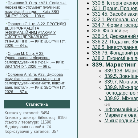
330.8. Історія еконо
Пришляк В. О. гр. зА21. Соціальні
мережі як інструмент публічних
331. Праця. Працев
комунікацій влади. — Київ: ЗВО
331.45. Засоби зах
"МНТУ", 2026. — 108 с.
332.1. Регіональна 
Трашутін Є. І. гр. А 22. ПРОТИДІЯ
334.7. Форми госпо
ДЕЗІНФОРМАЦІЇ ТА
336. Фінанси
(86)
ІНФОРМАЦІЙНИМ АТАКАМ У
336.14. Державний
СИСТЕМІ ДЕРЖАВНОГО
УПРАВЛІННЯ. — Київ: ЗВО "МНТУ",
336.22. Податки. З
2026. — 84 с.
336.5. Інвестування
336.76. Фондовий ри
Спіцин М. С. гр. А 22.
Удосконалення місцевого
338.2. Економічна 
самоврядування в Україні. — Київ:
339. Маркетинг
ЗВО "МНТУ", 2026. — 66 с.
339.138. Марк
Соломко А. В. гр. А22. Цифрова
339.5. Зовніш
комунікація в органах місцевого
339.7. Міжнар
самоврядування:чат-боти, відкриті
339.9. Міжнаро
дані, портали. — Київ: ЗВО "МНТУ",
2026. — 87 с.
господарство
339.92. Міжна
Статистика
(14)
Інформаційний
Книжок у каталозі: 3494
Маркетингова 
Книжок у електр. бібліотеці: 8196
Міжнародний 
Усього літератури: 11690
Відвідувачів на сайті: 24
Користувачів у каталозі: 357