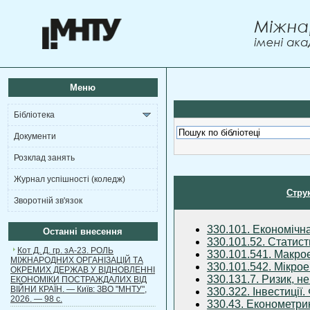
Меню
Бібліотека
Документи
Розклад занять
Журнал успішності (коледж)
Стру
Зворотній зв'язок
330.101. Економічна
Останні внесення
330.101.52. Статист
Кот Д. Д. гр. зА-23. РОЛЬ
330.101.541. Макро
МІЖНАРОДНИХ ОРГАНІЗАЦІЙ ТА
330.101.542. Мікро
ОКРЕМИХ ДЕРЖАВ У ВІДНОВЛЕННІ
330.131.7. Ризик, н
ЕКОНОМІКИ ПОСТРАЖДАЛИХ ВІД
ВІЙНИ КРАЇН. — Київ: ЗВО "МНТУ",
330.322. Інвестиції
2026. — 98 с.
330.43. Економетри