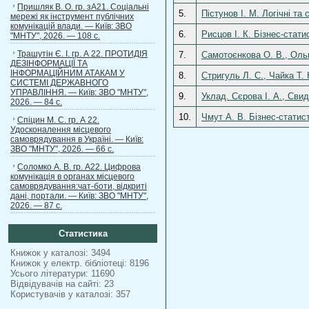
Пришляк В. О. гр. зА21. Соціальні
5.
Пістунов І. М. Логічні та
мережі як інструмент публічних
комунікацій влади. — Київ: ЗВО
6.
Рисцов І. К. Бізнес-статис
"МНТУ", 2026. — 108 с.
Трашутін Є. І. гр. А 22. ПРОТИДІЯ
7.
Самотоєнкова О. В., Ольв
ДЕЗІНФОРМАЦІЇ ТА
ІНФОРМАЦІЙНИМ АТАКАМ У
8.
Стригуль Л. С., Чайка Т.
СИСТЕМІ ДЕРЖАВНОГО
УПРАВЛІННЯ. — Київ: ЗВО "МНТУ",
9.
Уклад. Сєрова І. А., Свид
2026. — 84 с.
10.
Чмут А. В. Бізнес-статист
Спіцин М. С. гр. А 22.
Удосконалення місцевого
самоврядування в Україні. — Київ:
ЗВО "МНТУ", 2026. — 66 с.
Соломко А. В. гр. А22. Цифрова
комунікація в органах місцевого
самоврядування:чат-боти, відкриті
дані, портали. — Київ: ЗВО "МНТУ",
2026. — 87 с.
Статистика
Книжок у каталозі: 3494
Книжок у електр. бібліотеці: 8196
Усього літератури: 11690
Відвідувачів на сайті: 23
Користувачів у каталозі: 357