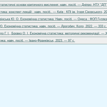
 статистичні основи критичного мислення: навч. посіб. — Дніпро: НТУ "ДП"
тика: конспект лекцій : навч. посіб.. — Київ : КПІ ім. Ігоря Сікорського, 2
інська Ю. О. Економічна статистика: Навч. посіб. — Одеса : ФОП Гуляєв
 Ю. Економічна статистика: навч. посіб. — Дрогобич: Коло, 2022. — 333 с
ло Г. І., Бровко О. І. Економічна статистика: методичні рекомендації. — 
ика: навч. посіб. — Івано-Франківськ, 2023. — 97 с.