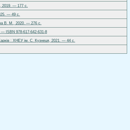
, 2019. — 177 с.
025. — 49 c.
а В. М., 2020. — 276 с.
. — ISBN 978-617-642-631-8
Харків : ХНЕУ ім. С. Кузнеця, 2021. — 44 с.