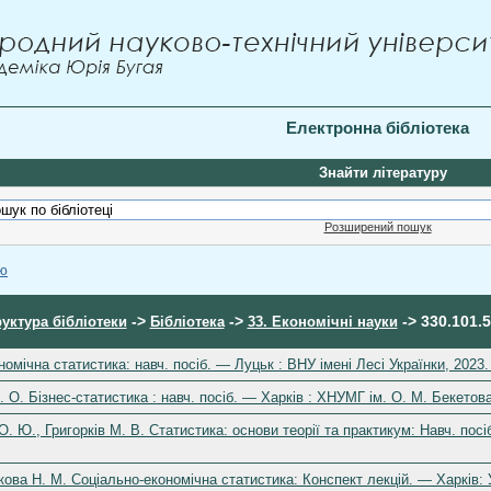
Електронна бібліотека
Знайти літературу
Розширений пошук
ою
->
->
-> 330.101.5
уктура бібліотеки
Бібліотека
33. Економічні науки
номічна статистика: навч. посіб. — Луцьк : ВНУ імені Лесі Українки, 2023.
 О. Бізнес-статистика : навч. посіб. — Харків : ХНУМГ ім. О. М. Бекетова
 О. Ю., Григорків М. В. Статистика: основи теорії та практикум: Навч. посі
ова Н. М. Соціально-економічна статистика: Конспект лекцій. — Харків: 