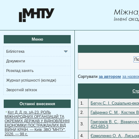
Меню
Бібліотека
Документи
Розклад занять
Сортувати
за автором
за назв
Журнал успішності (коледж)
Зворотній зв'язок
Стр
1.
Бегун С. І. Соціально-еко
Останні внесення
Кот Д. Д. гр. зА-23. РОЛЬ
2.
Гайденко С. М., Костюк В.
МІЖНАРОДНИХ ОРГАНІЗАЦІЙ ТА
ОКРЕМИХ ДЕРЖАВ У ВІДНОВЛЕННІ
Григорків В. С., Вінничук
3.
ЕКОНОМІКИ ПОСТРАЖДАЛИХ ВІД
423-683-3
ВІЙНИ КРАЇН. — Київ: ЗВО "МНТУ",
2026. — 98 с.
4.
Єрмоленко О. А., Лисьонк