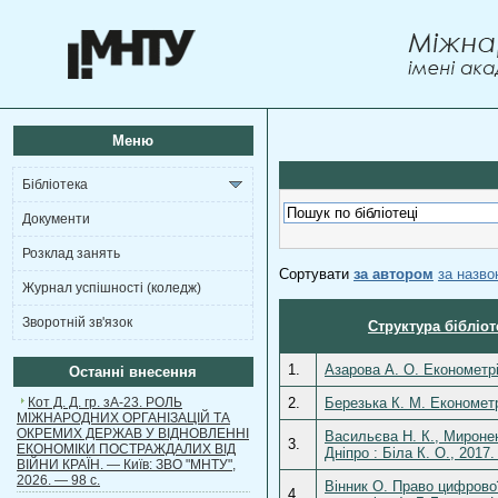
Меню
Бібліотека
Документи
Розклад занять
Сортувати
за автором
за назв
Журнал успішності (коледж)
Зворотній зв'язок
Структура бібліот
1.
Азарова А. О. Економетрі
Останні внесення
Кот Д. Д. гр. зА-23. РОЛЬ
2.
Березька К. М. Економетр
МІЖНАРОДНИХ ОРГАНІЗАЦІЙ ТА
ОКРЕМИХ ДЕРЖАВ У ВІДНОВЛЕННІ
Васильєва Н. К., Миронен
3.
ЕКОНОМІКИ ПОСТРАЖДАЛИХ ВІД
Дніпро : Біла К. О., 2017
ВІЙНИ КРАЇН. — Київ: ЗВО "МНТУ",
2026. — 98 с.
Вінник О. Право цифрової
4.