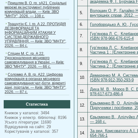
академіка Ф. Г. Бурчака 
Пришляк В. О. гр. зА21. Соціальні
мережі як інструмент публічних
Волошин О. Р., Галайко Н
комунікацій влади. — Київ: ЗВО
5.
внутрішніх справ, 2012. 
"МНТУ", 2026. — 108 с.
Трашутін Є. І. гр. А 22. ПРОТИДІЯ
6.
Голобородько А. Ю., Гусє
ДЕЗІНФОРМАЦІЇ ТА
ІНФОРМАЦІЙНИМ АТАКАМ У
Гур’янова Л. С., Клебанов
7.
СИСТЕМІ ДЕРЖАВНОГО
ISBN 978-966-676-615-4
УПРАВЛІННЯ. — Київ: ЗВО "МНТУ",
2026. — 84 с.
Гур’янова Л. С., Клебанов
8.
Частина 1 : [Електронне 
Спіцин М. С. гр. А 22.
Удосконалення місцевого
Гур’янова Л. С., Клебанов
самоврядування в Україні. — Київ:
9.
Частина 2 : [Електронне 
ЗВО "МНТУ", 2026. — 66 с.
Соломко А. В. гр. А22. Цифрова
Демиденко М. А. Системи 
10.
комунікація в органах місцевого
ISBN 978-912-350-293-9
самоврядування:чат-боти, відкриті
дані, портали. — Київ: ЗВО "МНТУ",
Диха М. В., Мороз В. С. 
11.
2026. — 87 с.
978-617-673-486-4
Єрьоменко В. О., Алілуйк
Статистика
12.
Підручники і посібники, 
Книжок у каталозі: 3494
Єрьоменко В., Алілуйко А.
Книжок у електр. бібліотеці: 8196
13.
— 168 с.
Усього літератури: 11690
Відвідувачів на сайті: 29
За ред. Крисоватого А.І.
Користувачів у каталозі: 357
14.
654-766-1