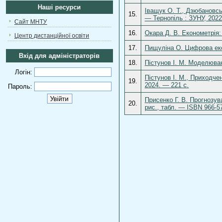
Наші ресурси
Іващук О. Т., Дзюбановсь
15.
— Тернопіль : ЗУНУ, 2022
Сайт МНТУ
16.
Окара Д. В. Економетрія:
Центр дистанційної освіти
17.
Пищуліна О. Цифрова екон
Вхід для адміністраторів
18.
Пістунов І. М. Моделюван
Логін:
Пістунов І. М., Приходче
19.
2024. — 221 с.
Пароль:
Присенко Г. В. Прогнозув
20.
рис., табл. — ISBN 966-5