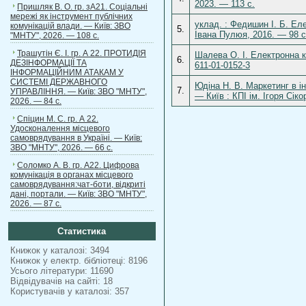
2023. — 113 с.
Пришляк В. О. гр. зА21. Соціальні
мережі як інструмент публічних
уклад. : Федишин І. Б. Еле
комунікацій влади. — Київ: ЗВО
5.
Івана Пулюя, 2016. — 98 с
"МНТУ", 2026. — 108 с.
Трашутін Є. І. гр. А 22. ПРОТИДІЯ
Шалева О. І. Електронна к
6.
ДЕЗІНФОРМАЦІЇ ТА
611-01-0152-3
ІНФОРМАЦІЙНИМ АТАКАМ У
СИСТЕМІ ДЕРЖАВНОГО
Юдіна Н. В. Маркетинг в і
7.
УПРАВЛІННЯ. — Київ: ЗВО "МНТУ",
— Київ : КПІ ім. Ігоря Сік
2026. — 84 с.
Спіцин М. С. гр. А 22.
Удосконалення місцевого
самоврядування в Україні. — Київ:
ЗВО "МНТУ", 2026. — 66 с.
Соломко А. В. гр. А22. Цифрова
комунікація в органах місцевого
самоврядування:чат-боти, відкриті
дані, портали. — Київ: ЗВО "МНТУ",
2026. — 87 с.
Статистика
Книжок у каталозі: 3494
Книжок у електр. бібліотеці: 8196
Усього літератури: 11690
Відвідувачів на сайті: 18
Користувачів у каталозі: 357