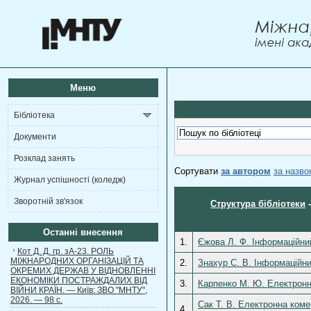
Меню
Бібліотека
Документи
Розклад занять
Сортувати
за автором
за назв
Журнал успішності (коледж)
Зворотній зв'язок
Структура бібліотеки
Останні внесення
1.
Єжова Л. Ф. Інформаційний
Кот Д. Д. гр. зА-23. РОЛЬ
МІЖНАРОДНИХ ОРГАНІЗАЦІЙ ТА
2.
Знахур С. В. Інформаційни
ОКРЕМИХ ДЕРЖАВ У ВІДНОВЛЕННІ
ЕКОНОМІКИ ПОСТРАЖДАЛИХ ВІД
3.
Карпенко М. Ю. Електронна
ВІЙНИ КРАЇН. — Київ: ЗВО "МНТУ",
2026. — 98 с.
Сак Т. В. Електронна коме
4.