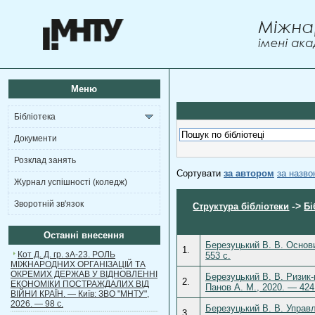
Меню
Бібліотека
Документи
Розклад занять
Сортувати
за автором
за назв
Журнал успішності (коледж)
Зворотній зв'язок
->
Структура бібліотеки
Бі
Останні внесення
Березуцький В. В. Основи
1.
Кот Д. Д. гр. зА-23. РОЛЬ
553 с.
МІЖНАРОДНИХ ОРГАНІЗАЦІЙ ТА
ОКРЕМИХ ДЕРЖАВ У ВІДНОВЛЕННІ
Березуцький В. В. Ризик-
2.
ЕКОНОМІКИ ПОСТРАЖДАЛИХ ВІД
Панов А. М., 2020. — 424
ВІЙНИ КРАЇН. — Київ: ЗВО "МНТУ",
2026. — 98 с.
Березуцький В. В. Управл
3.