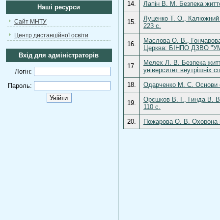
14.
Лапін В. М. Безпека житт
Наші ресурси
Луценко Т. О., Калюжний 
Сайт МНТУ
15.
223 с.
Центр дистанційної освіти
Маслова О. В., Гончарова
16.
Церква: БІНПО ДЗВО "УМ
Вхід для адміністраторів
Мелех Л. В. Безпека житт
17.
університет внутрішніх с
Логін:
18.
Одарченко М. С. Основи о
Пароль:
Орєшков В. І., Гинда В. 
19.
110 с.
20.
Пожарова О. В. Охорона п