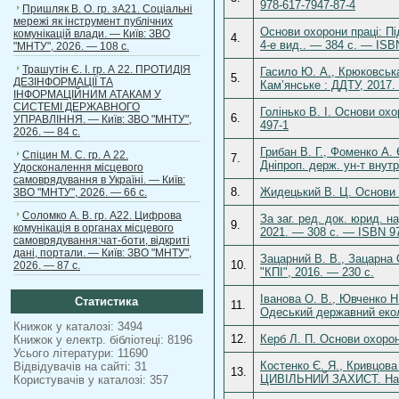
978-617-7947-87-4
Пришляк В. О. гр. зА21. Соціальні
мережі як інструмент публічних
Основи охорони праці: Пі
комунікацій влади. — Київ: ЗВО
4.
4-е вид.. — 384 c. — ISB
"МНТУ", 2026. — 108 с.
Трашутін Є. І. гр. А 22. ПРОТИДІЯ
Гасило Ю. А., Крюковська.
5.
ДЕЗІНФОРМАЦІЇ ТА
Кам’янське : ДДТУ, 2017.
ІНФОРМАЦІЙНИМ АТАКАМ У
СИСТЕМІ ДЕРЖАВНОГО
Голінько В. І. Основи ох
6.
УПРАВЛІННЯ. — Київ: ЗВО "МНТУ",
497-1
2026. — 84 с.
Грибан В. Г., Фоменко А. 
Спіцин М. С. гр. А 22.
7.
Дніпроп. держ. ун-т внут
Удосконалення місцевого
самоврядування в Україні. — Київ:
8.
Жидецький В. Ц. Основи о
ЗВО "МНТУ", 2026. — 66 с.
Соломко А. В. гр. А22. Цифрова
За заг. ред. док. юрид. н
9.
комунікація в органах місцевого
2021. — 308 с. — ISBN 97
самоврядування:чат-боти, відкриті
дані, портали. — Київ: ЗВО "МНТУ",
Зацарний В. В., Зацарна О
10.
2026. — 87 с.
"КПІ", 2016. — 230 с.
Іванова О. В., Ювченко Н
Статистика
11.
Одеський державний еколо
Книжок у каталозі: 3494
12.
Керб Л. П. Основи охорон
Книжок у електр. бібліотеці: 8196
Усього літератури: 11690
Костенко Є. Я., Кривцо
Відвідувачів на сайті: 31
13.
ЦИВІЛЬНИЙ ЗАХИСТ. Навч
Користувачів у каталозі: 357