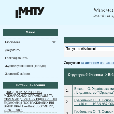
Меню
Бібліотека
Документи
Розклад занять
Сортувати
за автором
за назв
Журнал успішності (коледж)
Зворотній зв'язок
->
Структура бібліотеки
Біб
Останні внесення
Биков І. О. Українська м
1.
Кот Д. Д. гр. зА-23. РОЛЬ
: Видавництво "Юридика",
МІЖНАРОДНИХ ОРГАНІЗАЦІЙ ТА
ОКРЕМИХ ДЕРЖАВ У ВІДНОВЛЕННІ
Гребельник О. П. Основи 
2.
ЕКОНОМІКИ ПОСТРАЖДАЛИХ ВІД
— 410 с. — ISBN 987-966
ВІЙНИ КРАЇН. — Київ: ЗВО "МНТУ",
2026. — 98 с.
Гребельник О. П. Основи 
3.