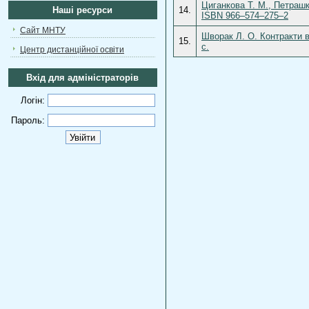
Циганкова Т. М., Петрашк
Наші ресурси
14.
ISBN 966–574–275–2
Сайт МНТУ
Шворак Л. О. Контракти в
15.
с.
Центр дистанційної освіти
Вхід для адміністраторів
Логін:
Пароль: