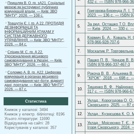
432 с. — ISBN 978-966-36
Пришляк В. О. гр. зА21. Соціальні
мережі як інструмент публічних
Григорова-Беренда Л. І. Те
комунікацій влади. — Київ: ЗВО
4.
2023. — 136 с. — ISBN 97
"МНТУ", 2026. — 108 с.
Трашутін Є. І. гр. А 22. ПРОТИДІЯ
За ред. Осташко Т.О. Впл
5.
ДЕЗІНФОРМАЦІЇ ТА
— Київ, 2024. — 330 с. —
ІНФОРМАЦІЙНИМ АТАКАМ У
СИСТЕМІ ДЕРЖАВНОГО
Кормич Б. А., Коваль Н. 
6.
УПРАВЛІННЯ. — Київ: ЗВО "МНТУ",
978-966-928-707-6
2026. — 84 с.
7.
Москалик Р. Торговельна 
Спіцин М. С. гр. А 22.
Удосконалення місцевого
Пашко П. В., Ченцов В. В
самоврядування в Україні. — Київ:
8.
ISBN 978-966-337-467-3
ЗВО "МНТУ", 2026. — 66 с.
Соломко А. В. гр. А22. Цифрова
Рокоча В. В., Алькема В.
9.
комунікація в органах місцевого
"КРОК", 2018. — 698 с. —
самоврядування:чат-боти, відкриті
дані, портали. — Київ: ЗВО "МНТУ",
Тищенко В. Ф., Найденко О
10.
2026. — 87 с.
317 с. — ISBN 978-966-67
Уклад.: Корогодова О. О.,
Статистика
11.
Сікорського, 2025. — 87 с
Книжок у каталозі: 3494
12.
Уклад.: Кузнєцова К. О. М
Книжок у електр. бібліотеці: 8196
Усього літератури: 11690
Уклад.: Моісеєнко Т. Є., 
Відвідувачів на сайті: 28
13.
Ігоря Сікорського, 2024. 
Користувачів у каталозі: 357