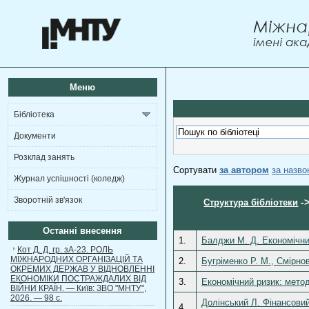
Меню
Бібліотека
Документи
Розклад занять
Сортувати
за автором
за назв
Журнал успішності (коледж)
Зворотній зв'язок
-
Структура бібліотеки
Останні внесення
1.
Балджи М. Д. Економічний
Кот Д. Д. гр. зА-23. РОЛЬ
МІЖНАРОДНИХ ОРГАНІЗАЦІЙ ТА
2.
Бугріменко Р. М., Смірно
ОКРЕМИХ ДЕРЖАВ У ВІДНОВЛЕННІ
ЕКОНОМІКИ ПОСТРАЖДАЛИХ ВІД
3.
Економічний ризик: метод
ВІЙНИ КРАЇН. — Київ: ЗВО "МНТУ",
2026. — 98 с.
Долінський Л. Фінансовий
4.