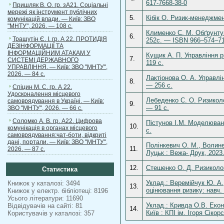
617-7668-38-0
Пришляк В. О. гр. зА21. Соціальні
мережі як інструмент публічних
5.
Кібік О. Ризик-менеджмен
комунікацій влади. — Київ: ЗВО
"МНТУ", 2026. — 108 с.
Клименко С. М. Обґрунтув
6.
Трашутін Є. І. гр. А 22. ПРОТИДІЯ
252с. — ISBN 966–574–7
ДЕЗІНФОРМАЦІЇ ТА
ІНФОРМАЦІЙНИМ АТАКАМ У
Кущик А. П. Управління р
7.
СИСТЕМІ ДЕРЖАВНОГО
119 с.
УПРАВЛІННЯ. — Київ: ЗВО "МНТУ",
2026. — 84 с.
Лактіонова О. А. Управлі
8.
— 256 с.
Спіцин М. С. гр. А 22.
Удосконалення місцевого
Лебеденко С. О. Ризиколог
самоврядування в Україні. — Київ:
9.
— 91 с.
ЗВО "МНТУ", 2026. — 66 с.
Соломко А. В. гр. А22. Цифрова
Пістунов І.М. Моделюванн
10.
комунікація в органах місцевого
с.
самоврядування:чат-боти, відкриті
дані, портали. — Київ: ЗВО "МНТУ",
Полінкевич О. М., Волине
11.
2026. — 87 с.
Луцьк : Вежа- Друк, 2023
12.
Стешенко О. Д. Ризиколог
Статистика
Уклад.: Веремійчук Ю. А.
Книжок у каталозі: 3494
13.
оцінювання ризику: навч. 
Книжок у електр. бібліотеці: 8196
Усього літератури: 11690
Уклад.: Кривда О.В. Екон
Відвідувачів на сайті: 81
14.
Київ : КПІ ім. Ігоря Сікор
Користувачів у каталозі: 357