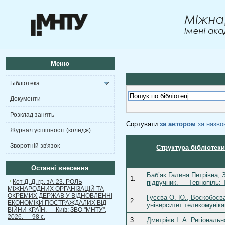
Меню
Бібліотека
Документи
Розклад занять
Сортувати
за автором
за назв
Журнал успішності (коледж)
Зворотній зв'язок
Структура бібліотек
Останні внесення
Баб’як Галина Петрівна, 
1.
Кот Д. Д. гр. зА-23. РОЛЬ
підручник. — Тернопіль: 
МІЖНАРОДНИХ ОРГАНІЗАЦІЙ ТА
ОКРЕМИХ ДЕРЖАВ У ВІДНОВЛЕННІ
Гусєва О. Ю., Воскобоєва
2.
ЕКОНОМІКИ ПОСТРАЖДАЛИХ ВІД
університет телекомуніка
ВІЙНИ КРАЇН. — Київ: ЗВО "МНТУ",
2026. — 98 с.
3.
Дмитрієв І. А. Регіональ