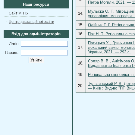
Петра Могили, 2021. — 1
Наші ресурси
Мульска О. П. Міграційні
Сайт МНТУ
14.
управління: монографія. 
Центр дистанційної освіти
15.
Олійник Т. Г. Регіональна
Вхід для адміністраторів
16.
Пак Н. Т. Регіональна еко
Патицька Х., Гринчишин І
Логін:
17.
локальний вимір: моногра
України, 2021. — 292 с.
Пароль:
Соляр В. В., Анісімова О
18.
Видавництво Іванченка І.
19.
Регіональна економіка: пі
Тульчинський Р. В. Детер
20.
— Київ : Вид-во "ПП Више