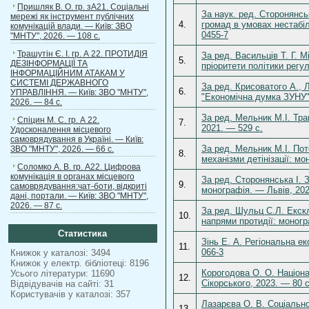
Пришляк В. О. гр. зА21. Соціальні
За наук. ред. Сторонянсь
мережі як інструмент публічних
4.
громад в умовах нестабіл
комунікацій влади. — Київ: ЗВО
0455-7
"МНТУ", 2026. — 108 с.
Трашутін Є. І. гр. А 22. ПРОТИДІЯ
За ред. Васильців Т. Г. М
5.
ДЕЗІНФОРМАЦІЇ ТА
пріоритети політики регу
ІНФОРМАЦІЙНИМ АТАКАМ У
СИСТЕМІ ДЕРЖАВНОГО
За ред. Крисоватого А., 
6.
УПРАВЛІННЯ. — Київ: ЗВО "МНТУ",
"Економічна думка ЗУНУ"
2026. — 84 с.
За ред. Мельник М.І. Тра
Спіцин М. С. гр. А 22.
7.
2021. — 529 с.
Удосконалення місцевого
самоврядування в Україні. — Київ:
За ред. Мельник М.І. Пот
ЗВО "МНТУ", 2026. — 66 с.
8.
механізми детінізації: мо
Соломко А. В. гр. А22. Цифрова
комунікація в органах місцевого
За ред. Сторонянська І. З
9.
самоврядування:чат-боти, відкриті
монографія. — Львів, 202
дані, портали. — Київ: ЗВО "МНТУ",
2026. — 87 с.
За ред. Шульц С.Л. Екскл
10.
напрями протидії: моногр
Статистика
Зінь Е. А. Регіональна е
11.
066-3
Книжок у каталозі: 3494
Книжок у електр. бібліотеці: 8196
Корогодова О. О. Націонал
Усього літератури: 11690
12.
Сікорського, 2023. — 80 с
Відвідувачів на сайті: 31
Користувачів у каталозі: 357
Лазарєва О. В. Соціально
13.