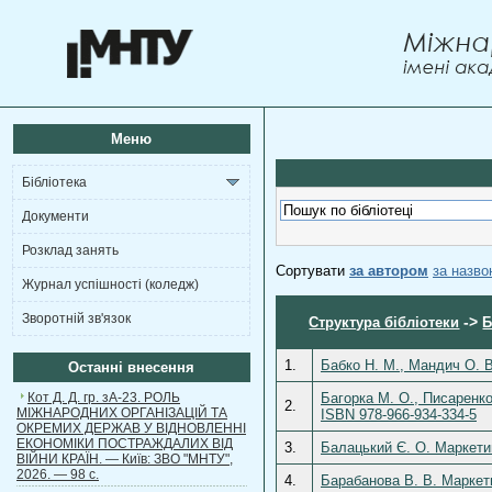
Меню
Бібліотека
Документи
Розклад занять
Сортувати
за автором
за назв
Журнал успішності (коледж)
Зворотній зв'язок
->
Структура бібліотеки
Б
1.
Бабко Н. М., Мандич О. В
Останні внесення
Кот Д. Д. гр. зА-23. РОЛЬ
Багорка М. О., Писаренко
2.
МІЖНАРОДНИХ ОРГАНІЗАЦІЙ ТА
ISBN 978-966-934-334-5
ОКРЕМИХ ДЕРЖАВ У ВІДНОВЛЕННІ
ЕКОНОМІКИ ПОСТРАЖДАЛИХ ВІД
3.
Балацький Є. О. Маркети
ВІЙНИ КРАЇН. — Київ: ЗВО "МНТУ",
2026. — 98 с.
4.
Барабанова В. В. Маркети