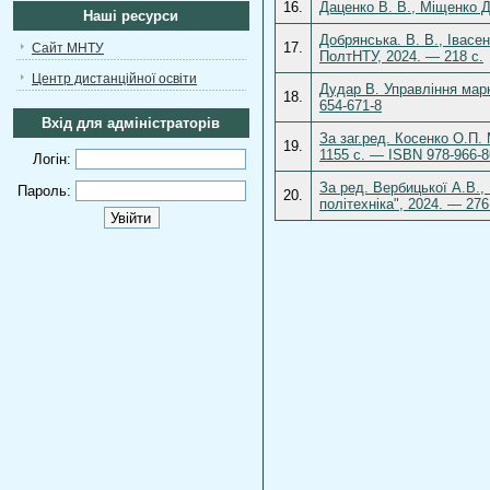
16.
Даценко В. В., Міщенко Д
Наші ресурси
Добрянська. В. В., Івасе
17.
Сайт МНТУ
ПолтНТУ, 2024. — 218 с.
Центр дистанційної освіти
Дудар В. Управління марк
18.
654-671-8
Вхід для адміністраторів
За заг.ред. Косенко О.П.
19.
1155 с. — ISBN 978-966-8
Логін:
За ред. Вербицької А.В., 
Пароль:
20.
політехніка", 2024. — 27