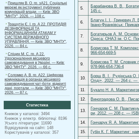
Пришляк В. О. гр. зА21. Соціальні
Барабанова В. В., Богати
мережі як інструмент публічних
5.
145 с.
комунікацій влади. — Київ: ЗВО
"МНТУ", 2026. — 108 с.
Благун І. І., Гриневич Л.
6.
Трашутін Є. І. гр. А 22. ПРОТИДІЯ
Івано-Франківськ: Прикар
ДЕЗІНФОРМАЦІЇ ТА
ІНФОРМАЦІЙНИМ АТАКАМ У
Богатирьов А. М. Основи 
7.
СИСТЕМІ ДЕРЖАВНОГО
Одеса: ОНАЗ ім. О.С. По
УПРАВЛІННЯ. — Київ: ЗВО "МНТУ",
2026. — 84 с.
Борисова Т. М. Комплексн
8.
966-654-669-5
Спіцин М. С. гр. А 22.
Удосконалення місцевого
Борисова Т. М. Словник п
самоврядування в Україні. — Київ:
9.
978-966-654-736-4
ЗВО "МНТУ", 2026. — 66 с.
Соломко А. В. гр. А22. Цифрова
Борщ В. І., Рудінська О.
10.
комунікація в органах місцевого
Олді+, 2022. — 264 с. — 
самоврядування:чат-боти, відкриті
дані, портали. — Київ: ЗВО "МНТУ",
11.
Букало Н. А. Маркетингов
2026. — 87 с.
12.
Виноградова О. В., Писар
Статистика
Гончаров С. М. Практикум 
13.
ри, 2012. — 208 с. — ISB
Книжок у каталозі: 3494
Книжок у електр. бібліотеці: 8196
14.
Гончарук Я. А. Маркетинг
Усього літератури: 11690
Відвідувачів на сайті: 148
15.
Губін К. Г. Маркетинг: на
Користувачів у каталозі: 357