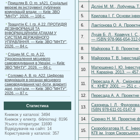
Пришляк В. О. гр. зА21. Соціальні
4.
Дєліні М. М., Лобунець Т
мережі як інструмент публічних
комунікацій влади. — Київ: ЗВО
5.
Крилова І. Г. Основи інв
"МНТУ", 2026. — 108 с.
Трашутін Є. І. гр. А 22. ПРОТИДІЯ
6.
Лактіонова О. А. Проектн
ДЕЗІНФОРМАЦІЇ ТА
ІНФОРМАЦІЙНИМ АТАКАМ У
Луців Б. Л., Кравчук І. С
7.
СИСТЕМІ ДЕРЖАВНОГО
— ISBN 978-966-654-312-
УПРАВЛІННЯ. — Київ: ЗВО "МНТУ",
2026. — 84 с.
8.
Майорова Т. В. Проектне 
Спіцин М. С. гр. А 22.
9.
Майорова Т. В. Інвестиці
Удосконалення місцевого
самоврядування в Україні. — Київ:
Матюшенко І. Ю. Інвестува
ЗВО "МНТУ", 2026. — 66 с.
10.
Н. Каразіна, 2013. — 457
Соломко А. В. гр. А22. Цифрова
комунікація в органах місцевого
Пересада А. А., Смірнова
11.
самоврядування:чат-боти, відкриті
К.: КНЕУ, 2001. — 251 c
дані, портали. — Київ: ЗВО "МНТУ",
2026. — 87 с.
12.
Пересада А. А. Проектне 
Сазонець І. Л., Федорова
Статистика
13.
ISBN 978-611-01-0147-9
Книжок у каталозі: 3494
14.
Сіренко Н. М. Проектне ф
Книжок у електр. бібліотеці: 8196
Усього літератури: 11690
Скоробогатова Н. Є. Інве
Відвідувачів на сайті: 14
15.
КПІ ім. Ігоря Сікорського,
Користувачів у каталозі: 357