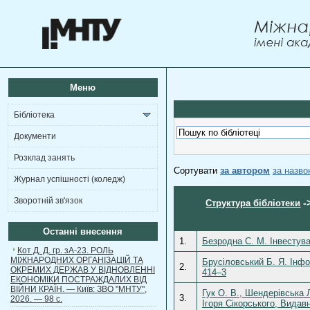
Меню
Бібліотека
Документи
Розклад занять
Сортувати
за автором
за назв
Журнал успішності (коледж)
Зворотній зв'язок
-
Структура бібліотеки
Останні внесення
1.
Безродна С. М. Інвестува
Кот Д. Д. гр. зА-23. РОЛЬ
МІЖНАРОДНИХ ОРГАНІЗАЦІЙ ТА
Брусіловський Б. Я. Інфо
2.
ОКРЕМИХ ДЕРЖАВ У ВІДНОВЛЕННІ
414–3
ЕКОНОМІКИ ПОСТРАЖДАЛИХ ВІД
ВІЙНИ КРАЇН. — Київ: ЗВО "МНТУ",
Гук О. В., Шендерівська Л
3.
2026. — 98 с.
Ігоря Сікорського, Видавн