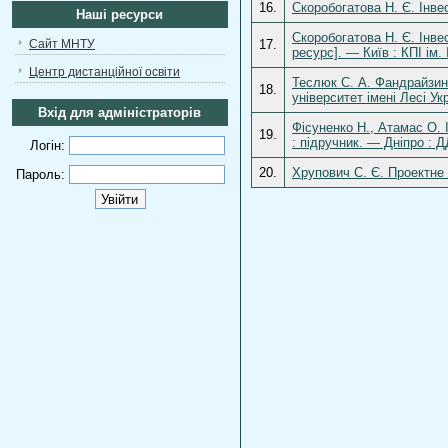
16.
Скоробогатова Н. Є. Інвес
Наші ресурси
Скоробогатова Н. Є. Інве
Сайт МНТУ
17.
ресурс]. — Київ : КПІ ім.
Центр дистанційної освіти
Теслюк С. А. Фандрайзинг
18.
університет імені Лесі Ук
Вхід для адміністраторів
Фісуненко Н., Атамас О. 
19.
: підручник. — Дніпро : 
Логін:
20.
Хрупович С. Є. Проектне 
Пароль: