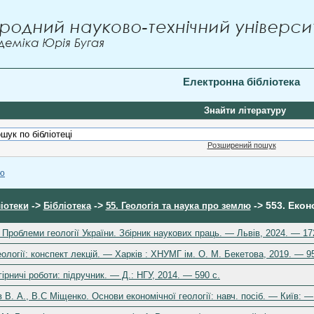
Електронна бібліотека
Знайти літературу
Розширений пошук
ою
->
->
-> 553. Екон
іотеки
Бібліотека
55. Геологія та наука про землю
 Проблеми геології України. Збірник наукових праць. — Львів, 2024. — 17
ології: конспект лекцій. — Харків : ХНУМГ ім. О. М. Бекетова, 2019. — 95
ірничі роботи: підручник. — Д.: НГУ, 2014. — 590 c.
В. А., В.С Міщенко. Основи економічної геології: навч. посіб. — Київ: ―