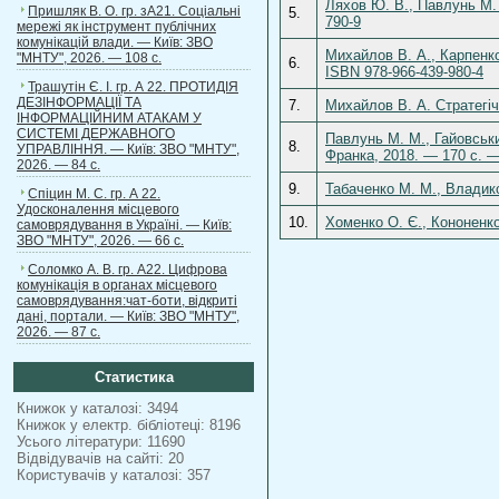
Ляхов Ю. В., Павлунь М. 
Пришляк В. О. гр. зА21. Соціальні
5.
790-9
мережі як інструмент публічних
комунікацій влади. — Київ: ЗВО
Михайлов В. А., Карпенко
"МНТУ", 2026. — 108 с.
6.
ISBN 978-966-439-980-4
Трашутін Є. І. гр. А 22. ПРОТИДІЯ
ДЕЗІНФОРМАЦІЇ ТА
7.
Михайлов В. А. Стратегіч
ІНФОРМАЦІЙНИМ АТАКАМ У
СИСТЕМІ ДЕРЖАВНОГО
Павлунь М. М., Гайовськи
8.
УПРАВЛІННЯ. — Київ: ЗВО "МНТУ",
Франка, 2018. — 170 с. —
2026. — 84 с.
9.
Табаченко М. М., Владико 
Спіцин М. С. гр. А 22.
Удосконалення місцевого
10.
Хоменко О. Є., Кононенко
самоврядування в Україні. — Київ:
ЗВО "МНТУ", 2026. — 66 с.
Соломко А. В. гр. А22. Цифрова
комунікація в органах місцевого
самоврядування:чат-боти, відкриті
дані, портали. — Київ: ЗВО "МНТУ",
2026. — 87 с.
Статистика
Книжок у каталозі: 3494
Книжок у електр. бібліотеці: 8196
Усього літератури: 11690
Відвідувачів на сайті: 20
Користувачів у каталозі: 357