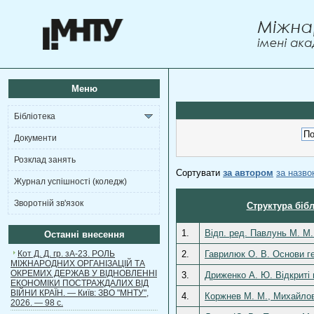
Меню
Бібліотека
Документи
Розклад занять
Сортувати
за автором
за назв
Журнал успішності (коледж)
Зворотній зв'язок
Структура бібл
1.
Відп. ред. Павлунь М. М.
Останні внесення
Кот Д. Д. гр. зА-23. РОЛЬ
2.
Гаврилюк О. В. Основи ге
МІЖНАРОДНИХ ОРГАНІЗАЦІЙ ТА
ОКРЕМИХ ДЕРЖАВ У ВІДНОВЛЕННІ
3.
Дриженко А. Ю. Відкриті г
ЕКОНОМІКИ ПОСТРАЖДАЛИХ ВІД
ВІЙНИ КРАЇН. — Київ: ЗВО "МНТУ",
4.
Коржнев М. М., Михайлов 
2026. — 98 с.