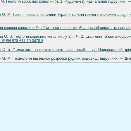
М. Геологія корисних копалин (ч. 1. Рудогенез): навчальний підручник. —
 О. М. Горючі корисні копалини України та їхня геолого-економічна оцін- 
ні корисні копалини України та їхня інвестиційна привабливість: монограф
й О. В. Геологія корисних копалин : у 2 ч. Ч. 2. Екзогенні та метаморфог
 ISBN 978-617-10-0478-8
О. Б. Фізико-хімічна геотехнологія: навч. посіб. — Д.: Національний гірн
 М. М. Технологія підземної розробки рудних родовищ: підручник. — Дні