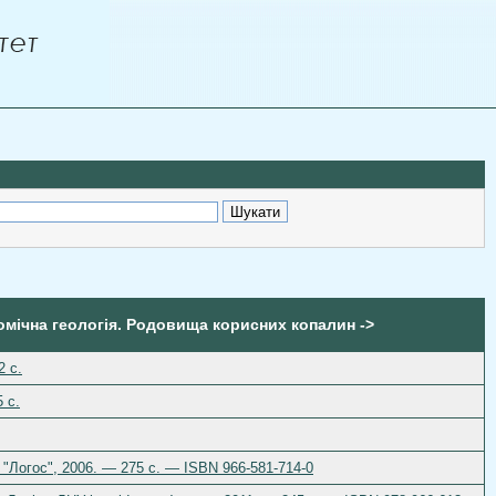
омічна геологія. Родовища корисних копалин ->
2 с.
 с.
 "Логос", 2006. — 275 с. — ISBN 966-581-714-0