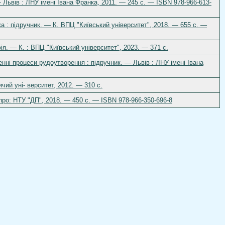
 Львів : ЛНУ імені Івана Франка, 2011. — 245 с. — ISBN 978-966-613-
ка : підручник. — К. ВПЦ "Київський університет", 2018. — 655 с. —
ія. — К. : ВПЦ "Київський університет", 2023. — 371 с.
енні процеси рудоутворення : підручник. — Львів : ЛНУ імені Івана
ичий уні- верситет, 2012. — 310 c.
про: НТУ "ДП", 2018. — 450 c. — ISBN 978-966-350-696-8