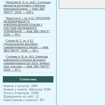
Пришляк В. О. гр. зА21. Соціальні
мережі як інструмент публічних
комунікацій влади. — Київ: ЗВО
"МНТУ", 2026. — 108 с.
Трашутін Є. І. гр. А 22. ПРОТИДІЯ
ДЕЗІНФОРМАЦІЇ ТА
ІНФОРМАЦІЙНИМ АТАКАМ У
СИСТЕМІ ДЕРЖАВНОГО
УПРАВЛІННЯ. — Київ: ЗВО "МНТУ",
2026. — 84 с.
Спіцин М. С. гр. А 22.
Удосконалення місцевого
самоврядування в Україні. — Київ:
ЗВО "МНТУ", 2026. — 66 с.
Соломко А. В. гр. А22. Цифрова
комунікація в органах місцевого
самоврядування:чат-боти, відкриті
дані, портали. — Київ: ЗВО "МНТУ",
2026. — 87 с.
Статистика
Книжок у каталозі: 3494
Книжок у електр. бібліотеці: 8196
Усього літератури: 11690
Відвідувачів на сайті: 12
Користувачів у каталозі: 357