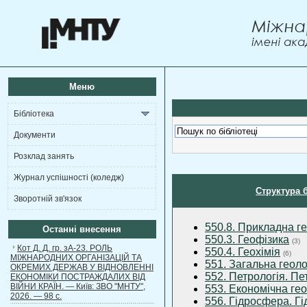
Меню
Бібліотека
Документи
Розклад занять
Журнал успішності (коледж)
Структура 
Зворотній зв'язок
550.8. Прикладна ге
Останні внесення
550.3. Геофізика
(3)
Кот Д. Д. гр. зА-23. РОЛЬ
550.4. Геохімія
(6)
МІЖНАРОДНИХ ОРГАНІЗАЦІЙ ТА
551. Загальна геоло
ОКРЕМИХ ДЕРЖАВ У ВІДНОВЛЕННІ
552. Петрологія. П
ЕКОНОМІКИ ПОСТРАЖДАЛИХ ВІД
ВІЙНИ КРАЇН. — Київ: ЗВО "МНТУ",
553. Економічна ге
2026. — 98 с.
556. Гідросфера. Гі