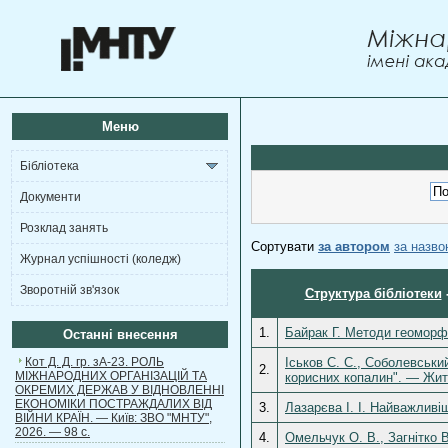
Меню
Бібліотека
Документи
Розклад занять
Сортувати
за автором
за назв
Журнал успішності (коледж)
Зворотній зв'язок
Структура бібліотеки
1.
Байрак Г. Методи геоморфо
Останні внесення
Кот Д. Д. гр. зА-23. РОЛЬ
Іськов С. С., Соболевськи
2.
МІЖНАРОДНИХ ОРГАНІЗАЦІЙ ТА
корисних копалин". — Жит
ОКРЕМИХ ДЕРЖАВ У ВІДНОВЛЕННІ
ЕКОНОМІКИ ПОСТРАЖДАЛИХ ВІД
3.
Лазарєва І. І. Найважливі
ВІЙНИ КРАЇН. — Київ: ЗВО "МНТУ",
2026. — 98 с.
4.
Омельчук О. В., Загнітко 