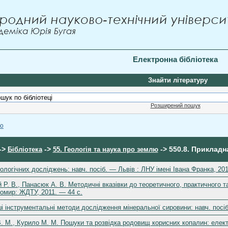
Електронна бібліотека
Знайти літературу
Розширений пошук
ою
->
->
-> 550.8. Прикладна
Бібліотека
55. Геологія та наука про землю
логічних досліджень: навч. посіб. — Львів : ЛНУ імені Івана Франка, 20
й Р. В., Панасюк А. В. Методичні вказівки до теоретичного, практичного 
омир: ЖДТУ, 2011. — 44 с.
ші інструментальні методи дослідження мінеральної сировини: навч. посіб
В. М., Курило М. М. Пошуки та розвідка родовищ корисних копалин: елект