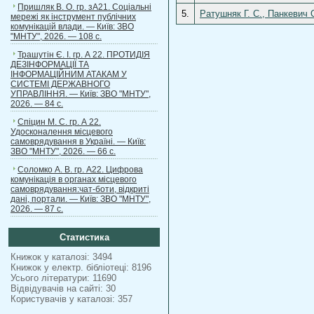
Пришляк В. О. гр. зА21. Соціальні
5.
Ратушняк Г. С., Панкевич 
мережі як інструмент публічних
комунікацій влади. — Київ: ЗВО
"МНТУ", 2026. — 108 с.
Трашутін Є. І. гр. А 22. ПРОТИДІЯ
ДЕЗІНФОРМАЦІЇ ТА
ІНФОРМАЦІЙНИМ АТАКАМ У
СИСТЕМІ ДЕРЖАВНОГО
УПРАВЛІННЯ. — Київ: ЗВО "МНТУ",
2026. — 84 с.
Спіцин М. С. гр. А 22.
Удосконалення місцевого
самоврядування в Україні. — Київ:
ЗВО "МНТУ", 2026. — 66 с.
Соломко А. В. гр. А22. Цифрова
комунікація в органах місцевого
самоврядування:чат-боти, відкриті
дані, портали. — Київ: ЗВО "МНТУ",
2026. — 87 с.
Статистика
Книжок у каталозі: 3494
Книжок у електр. бібліотеці: 8196
Усього літератури: 11690
Відвідувачів на сайті: 30
Користувачів у каталозі: 357