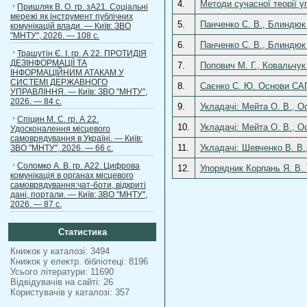
4.
Методи сучасної теорії у
Пришляк В. О. гр. зА21. Соціальні
мережі як інструмент публічних
5.
Панченко С. В., Блиндюк 
комунікацій влади. — Київ: ЗВО
"МНТУ", 2026. — 108 с.
6.
Панченко С. В., Блиндюк 
Трашутін Є. І. гр. А 22. ПРОТИДІЯ
ДЕЗІНФОРМАЦІЇ ТА
7.
Попович М. Г., Ковальчук
ІНФОРМАЦІЙНИМ АТАКАМ У
СИСТЕМІ ДЕРЖАВНОГО
8.
Саєнко С. Ю. Основи САПР
УПРАВЛІННЯ. — Київ: ЗВО "МНТУ",
2026. — 84 с.
9.
Укладачі: Мейта О. В., Ос
Спіцин М. С. гр. А 22.
10.
Укладачі: Мейта О. В., Ос
Удосконалення місцевого
самоврядування в Україні. — Київ:
11.
Укладачі: Шевченко В. В.,
ЗВО "МНТУ", 2026. — 66 с.
Соломко А. В. гр. А22. Цифрова
12.
Упорядник Корпань Я. В. 
комунікація в органах місцевого
самоврядування:чат-боти, відкриті
дані, портали. — Київ: ЗВО "МНТУ",
2026. — 87 с.
Статистика
Книжок у каталозі: 3494
Книжок у електр. бібліотеці: 8196
Усього літератури: 11690
Відвідувачів на сайті: 26
Користувачів у каталозі: 357