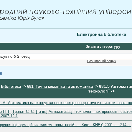
Електронна бібліотека
Знайти літературу
Розширений пошук
ою
>
->
-> 681.5 Автомати
Бібліотека
681. Точна механіка та автоматика
технології ->
 М. Автоматика електроустановок електроенергетичних систем: навч. пос
П. Г., Гранат С. Є. [та ін.] Автоматизація технологічних процесів і сист
-2007-12-1
рення інформаційних систем: навч. посіб. — Київ : КНЕУ, 2001. — 214 с.