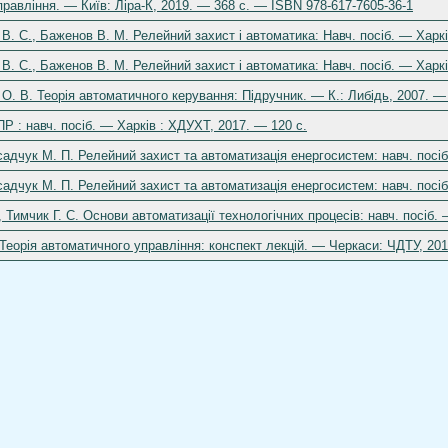
правління. — Київ: Ліра-К, 2019. — 368 с. — ISBN 978-617-7605-36-1
В. С., Баженов В. М. Релейний захист і автоматика: Навч. посіб. — Харкі
В. С., Баженов В. М. Релейний захист і автоматика: Навч. посіб. — Харкі
 О. В. Теорія автоматичного керування: Підручник. — К.: Либідь, 2007. —
 : навч. посіб. — Харків : ХДУХТ, 2017. — 120 с.
адчук М. П. Релейний захист та автоматизація енергосистем: навч. посіб.
адчук М. П. Релейний захист та автоматизація енергосистем: навч. посіб. 
 Тимчик Г. С. Основи автоматизації технологічних процесів: навч. посіб. —
Теорія автоматичного управління: конспект лекцій. — Черкаси: ЧДТУ, 201