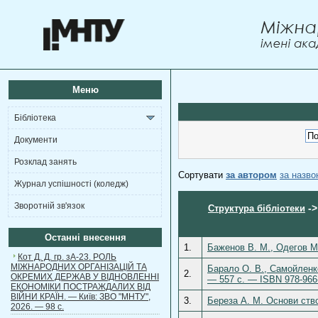
Меню
Бібліотека
Документи
Розклад занять
Сортувати
за автором
за назв
Журнал успішності (коледж)
Зворотній зв'язок
-
Структура бібліотеки
Останні внесення
1.
Баженов В. М., Одегов М.
Кот Д. Д. гр. зА-23. РОЛЬ
МІЖНАРОДНИХ ОРГАНІЗАЦІЙ ТА
Барало О. В., Самойленко 
2.
ОКРЕМИХ ДЕРЖАВ У ВІДНОВЛЕННІ
— 557 с. — ISBN 978-966
ЕКОНОМІКИ ПОСТРАЖДАЛИХ ВІД
ВІЙНИ КРАЇН. — Київ: ЗВО "МНТУ",
3.
Береза А. М. Основи ство
2026. — 98 с.