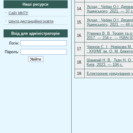
Наші ресурси
Уклад.: Чебан О.І. Держа
14.
Ушинського, 2021. — 37 с
Сайт МНТУ
Уклад.: Чебан О.І. Децен
Центр дистанційної освіти
15.
Ушинського, 2021. — 44 с
Вхід для адміністраторів
Утвенко В. В. Теорія та 
16.
2017. — 234 с. — ISBN 97
Логін:
Чернов С. І., Новікова М
17.
: ХНУМГ ім. О. М. Бекето
Пароль:
Шамрай Н. В., Ткач Н. О
18.
Київ, 2023. — 104 с.
19.
Електронне урядування у 