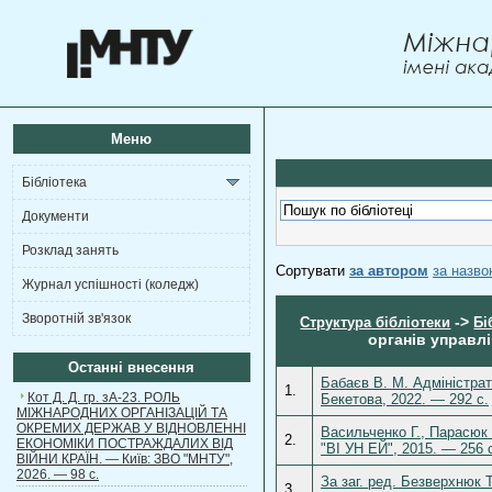
Меню
Бібліотека
Документи
Розклад занять
Сортувати
за автором
за назв
Журнал успішності (коледж)
Зворотній зв'язок
->
Структура бібліотеки
Бі
органів управлі
Останні внесення
Бабаєв В. М. Адміністрат
1.
Кот Д. Д. гр. зА-23. РОЛЬ
Бекетова, 2022. — 292 с.
МІЖНАРОДНИХ ОРГАНІЗАЦІЙ ТА
ОКРЕМИХ ДЕРЖАВ У ВІДНОВЛЕННІ
Васильченко Г., Парасюк 
2.
ЕКОНОМІКИ ПОСТРАЖДАЛИХ ВІД
"ВІ УН ЕЙ", 2015. — 256 
ВІЙНИ КРАЇН. — Київ: ЗВО "МНТУ",
2026. — 98 с.
За заг. ред. Безверхнюк 
3.