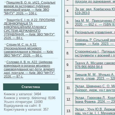
підходи до оцінювання: 
Пришляк В. О. гр. зА21. Соціальні
мережі як інструмент публічних
За заг. ред. Ковбасюка Ю
комунікацій влади. — Київ: ЗВО
4.
619-283-0
"МНТУ", 2026. — 108 с.
Трашутін Є. І. гр. А 22. ПРОТИДІЯ
Іжа М. М., Приходченко Л
5.
ДЕЗІНФОРМАЦІЇ ТА
2020. — 652 с. — ISBN 97
ІНФОРМАЦІЙНИМ АТАКАМ У
СИСТЕМІ ДЕРЖАВНОГО
6.
Регіональне управління: 
УПРАВЛІННЯ. — Київ: ЗВО "МНТУ",
2026. — 84 с.
Корінець Р. Сільський ро
7.
громад. — Київ, 2023. — 
Спіцин М. С. гр. А 22.
Удосконалення місцевого
Сторонянська І., Патицьк
самоврядування в Україні. — Київ:
8.
інструменти у воєнний і 
ЗВО "МНТУ", 2026. — 66 с.
Соломко А. В. гр. А22. Цифрова
Ткачук А. Місцеве самовр
9.
комунікація в органах місцевого
978-966-8684-94-4
самоврядування:чат-боти, відкриті
дані, портали. — Київ: ЗВО "МНТУ",
Трещов М. М., Мунько А. 
10.
2026. — 87 с.
внутр. справ, 2023. — 32
Уклад. Шевченко С. О. Мі
Статистика
11.
Дніпроп. держ. ун-т внутр
Книжок у каталозі: 3494
Уклад.: Горохова Л., Коз
Книжок у електр. бібліотеці: 8196
12.
Івана Франка, 2024. — 23
Усього літератури: 11690
Відвідувачів на сайті: 8
Уклад.: Узун Ю.В. Держа
Користувачів у каталозі: 357
13.
нац. ун-т ім. І. І. Мечник