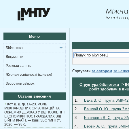
Меню
Бібліотека
Документи
Розклад занять
Сортувати
за автором
за назв
Журнал успішності (коледж)
Зворотній зв'язок
->
Структура бібліотеки
І
робіт здобувачів вищ
Останні внесення
1.
Бака В. О., група ЗМК-42
Кот Д. Д. гр. зА-23. РОЛЬ
МІЖНАРОДНИХ ОРГАНІЗАЦІЙ ТА
2.
Башлай О. Ю., група ЗМК-
ОКРЕМИХ ДЕРЖАВ У ВІДНОВЛЕННІ
ЕКОНОМІКИ ПОСТРАЖДАЛИХ ВІД
3.
Башловка В. С., група ЗМ
ВІЙНИ КРАЇН. — Київ: ЗВО "МНТУ",
2026. — 98 с.
4.
Берзін А. О., група ЗМК-