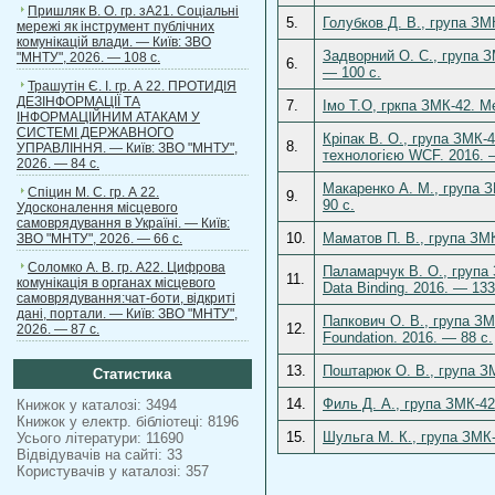
Пришляк В. О. гр. зА21. Соціальні
5.
Голубков Д. В., група З
мережі як інструмент публічних
комунікацій влади. — Київ: ЗВО
Задворний О. С., група 
"МНТУ", 2026. — 108 с.
6.
— 100 c.
Трашутін Є. І. гр. А 22. ПРОТИДІЯ
ДЕЗІНФОРМАЦІЇ ТА
7.
Імо Т.О, гркпа ЗМК-42. М
ІНФОРМАЦІЙНИМ АТАКАМ У
СИСТЕМІ ДЕРЖАВНОГО
Кріпак В. О., група ЗМК-
8.
УПРАВЛІННЯ. — Київ: ЗВО "МНТУ",
технологією WCF. 2016. 
2026. — 84 с.
Макаренко А. М., група З
Спіцин М. С. гр. А 22.
9.
90 c.
Удосконалення місцевого
самоврядування в Україні. — Київ:
10.
Маматов П. В., група ЗМК
ЗВО "МНТУ", 2026. — 66 с.
Соломко А. В. гр. А22. Цифрова
Паламарчук В. О., група 
11.
комунікація в органах місцевого
Data Binding. 2016. — 133
самоврядування:чат-боти, відкриті
дані, портали. — Київ: ЗВО "МНТУ",
Папкович О. В., група З
12.
2026. — 87 с.
Foundation. 2016. — 88 c.
13.
Поштарюк О. В., група ЗМ
Статистика
14.
Филь Д. А., група ЗМК-42
Книжок у каталозі: 3494
Книжок у електр. бібліотеці: 8196
15.
Шульга М. К., група ЗМК-
Усього літератури: 11690
Відвідувачів на сайті: 33
Користувачів у каталозі: 357