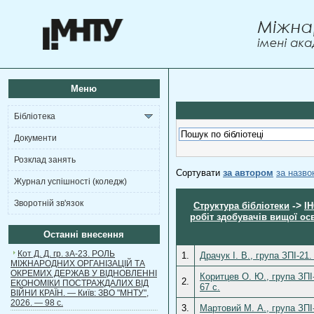
Меню
Бібліотека
Документи
Розклад занять
Сортувати
за автором
за назв
Журнал успішності (коледж)
Зворотній зв'язок
->
Структура бібліотеки
І
робіт здобувачів вищої ос
Останні внесення
Кот Д. Д. гр. зА-23. РОЛЬ
1.
Драчук І. В., група ЗПІ-21
МІЖНАРОДНИХ ОРГАНІЗАЦІЙ ТА
ОКРЕМИХ ДЕРЖАВ У ВІДНОВЛЕННІ
Коритцев О. Ю., група ЗПІ
2.
ЕКОНОМІКИ ПОСТРАЖДАЛИХ ВІД
67 c.
ВІЙНИ КРАЇН. — Київ: ЗВО "МНТУ",
2026. — 98 с.
3.
Мартовий М. А., група ЗПІ-